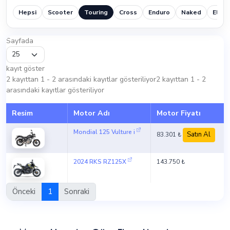
Hepsi
Scooter
Touring
Cross
Enduro
Naked
Elektr
Sayfada
kayıt göster
2 kayıttan 1 - 2 arasındaki kayıtlar gösteriliyor2 kayıttan 1 - 2
arasındaki kayıtlar gösteriliyor
Resim
Motor Adı
Motor Fiyatı
Mondial 125 Vulture i
Satın Al
83.301 ₺
2024 RKS RZ125X
143.750 ₺
Önceki
1
Sonraki