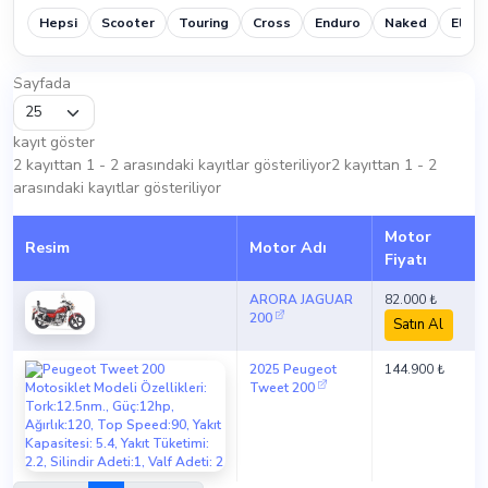
Hepsi
Scooter
Touring
Cross
Enduro
Naked
Elektr
Sayfada
kayıt göster
2 kayıttan 1 - 2 arasındaki kayıtlar gösteriliyor2 kayıttan 1 - 2
arasındaki kayıtlar gösteriliyor
Motor
Resim
Motor Adı
Fiyatı
ARORA JAGUAR
82.000 ₺
200
Satın Al
2025 Peugeot
144.900 ₺
Tweet 200