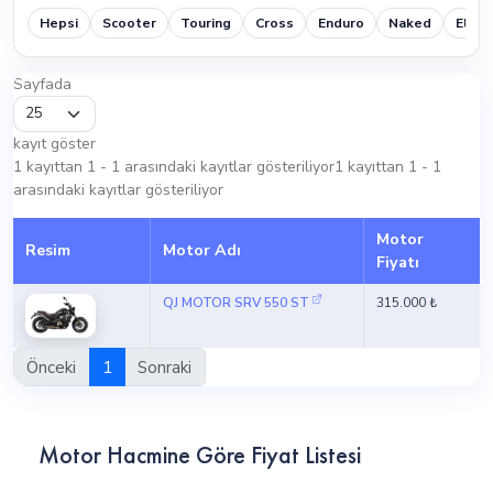
Hepsi
Scooter
Touring
Cross
Enduro
Naked
Elektr
Sayfada
kayıt göster
1 kayıttan 1 - 1 arasındaki kayıtlar gösteriliyor1 kayıttan 1 - 1
arasındaki kayıtlar gösteriliyor
Motor
Resim
Motor Adı
Fiyatı
QJ MOTOR SRV 550 ST
315.000 ₺
Önceki
1
Sonraki
Motor Hacmine Göre Fiyat Listesi