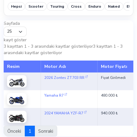
Hepsi
Scooter
Touring
Cross
Enduro
Naked
Elektr
Sayfada
kayıt göster
3 kayıttan 1 - 3 arasındaki kayıtlar gösteriliyor3 kayıttan 1 - 3
arasındaki kayıtlar gösteriliyor
Resim
Motor Adı
Motor Fiyatı
2026 Zontes ZT703 RR
Fiyat Girilmedi
Yamaha R7
480.000 ₺
2024 YAMAHA YZF-R7
940.000 ₺
Önceki
1
Sonraki