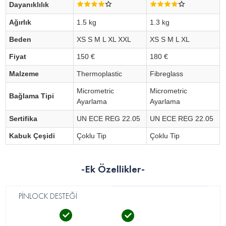
Dayanıklılık
Ağırlık
1.5 kg
1.3 kg
Beden
XS S M L XL XXL
XS S M L XL
Fiyat
150 €
180 €
Malzeme
Thermoplastic
Fibreglass
Micrometric
Micrometric
Bağlama Tipi
Ayarlama
Ayarlama
Sertifika
UN ECE REG 22.05
UN ECE REG 22.05
Kabuk Çeşidi
Çoklu Tip
Çoklu Tip
-Ek Özellikler-
PİNLOCK DESTEĞİ