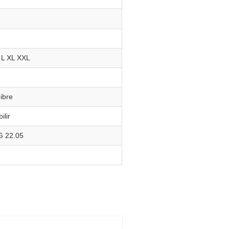
 L XL XXL
ibre
ilir
 22.05