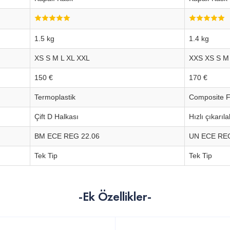
1.5 kg
1.4 kg
XS S M L XL XXL
XXS XS S M
150 €
170 €
Termoplastik
Composite F
Çift D Halkası
Hızlı çıkarılab
BM ECE REG 22.06
UN ECE REG
Tek Tip
Tek Tip
-Ek Özellikler-