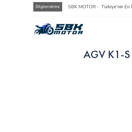
SBK MOTOR - Türkiye'nin En İy
Bilgilendirme
AGV K1-S v