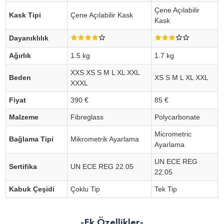
Çene Açılabilir
Kask Tipi
Çene Açılabilir Kask
Kask
Dayanıklılık
Ağırlık
1.5 kg
1.7 kg
XXS XS S M L XL XXL
Beden
XS S M L XL XXL
XXXL
Fiyat
390 €
85 €
Malzeme
Fibreglass
Polycarbonate
Micrometric
Bağlama Tipi
Mikrometrik Ayarlama
Ayarlama
UN ECE REG
Sertifika
UN ECE REG 22.05
22.05
Kabuk Çeşidi
Çoklu Tip
Tek Tip
-Ek Özellikler-