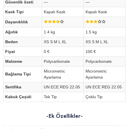
Güvenlik özeti
—
—
Kask Tipi
Kapalı Kask
Kapalı Kask
Dayanıklılık
Ağırlık
1.4 kg
1.5 kg
Beden
XS S M L XL
XS S M L XL
Fiyat
0 €
100 €
Malzeme
Polycarbonate
Polycarbonate
Micrometric
Micrometric
Bağlama Tipi
Ayarlama
Ayarlama
Sertifika
UN ECE REG 22.05
UN ECE REG 22.05
Kabuk Çeşidi
Tek Tip
Çoklu Tip
-Ek Özellikler-