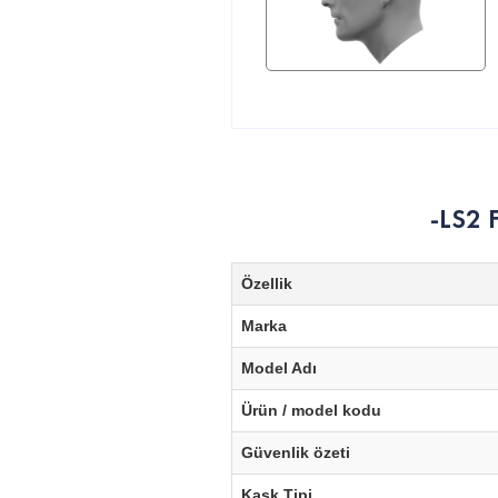
-LS2 
Özellik
Marka
Model Adı
Ürün / model kodu
Güvenlik özeti
Kask Tipi