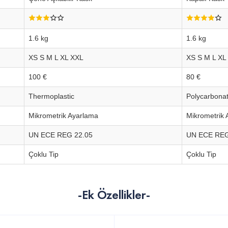
1.6 kg
1.6 kg
XS S M L XL XXL
XS S M L XL
100 €
80 €
Thermoplastic
Polycarbona
Mikrometrik Ayarlama
Mikrometrik
UN ECE REG 22.05
UN ECE REG
Çoklu Tip
Çoklu Tip
-Ek Özellikler-