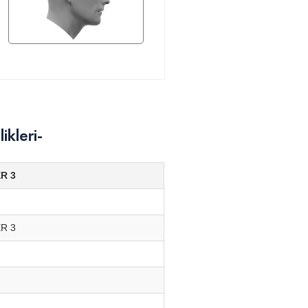
kleri-
R 3
R 3