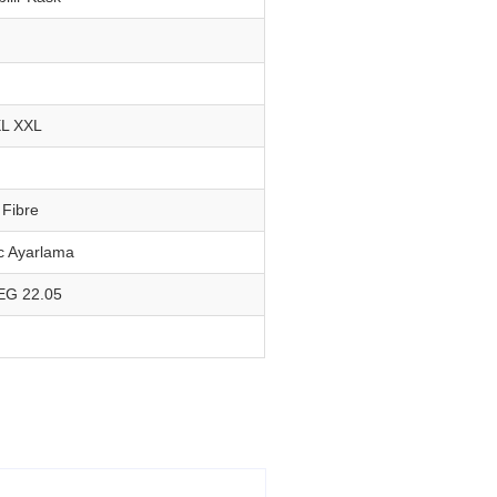
XL XXL
 Fibre
c Ayarlama
EG 22.05