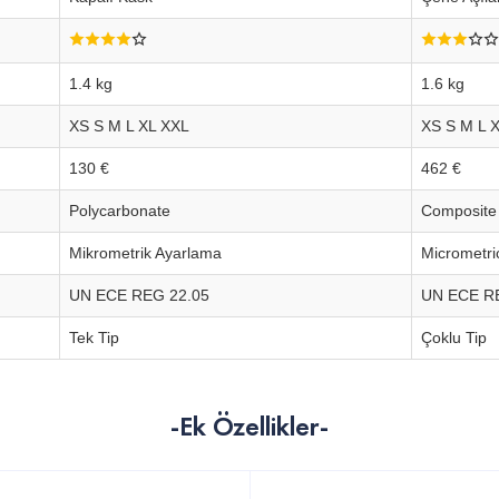
1.4 kg
1.6 kg
XS S M L XL XXL
XS S M L 
130 €
462 €
Polycarbonate
Composite
Mikrometrik Ayarlama
Micrometri
UN ECE REG 22.05
UN ECE R
Tek Tip
Çoklu Tip
-Ek Özellikler-