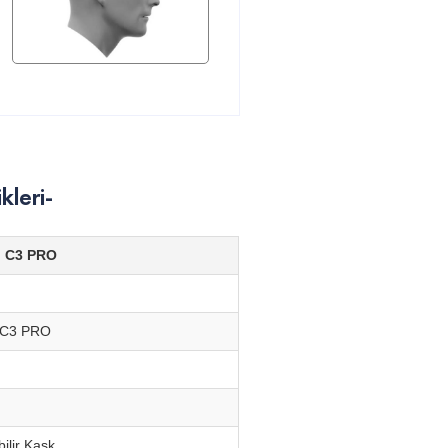
leri-
h C3 PRO
 C3 PRO
ilir Kask