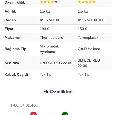
Dayanıklılık
Ağırlık
1.5 kg
1.5 kg
Beden
XS S M L XL
XS S M L XL XXL
Fiyat
190 €
150 €
Malzeme
Thermoplastic
Termoplastik
Mikrometrik
Bağlama Tipi
Çift D Halkası
Ayarlama
BM ECE REG
Sertifika
UN ECE REG 22.05
22.06
Kabuk Çeşidi
Tek Tip
Tek Tip
-Ek Özellikler-
PİNLOCK DESTEĞİ