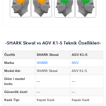
-SHARK Skwal vs AGV K1-S Teknik Özellikleri-
Özellik
SHARK Skwal
AGV K1-S
Marka
SHARK
AGV
Model Adı
SHARK Skwal
AGV K1-S
Ürün / model
—
—
kodu
Güvenlik özeti
—
—
Kask Tipi
Kapalı Kask
Kapalı Kask