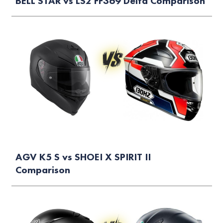
BELL STAR vs LS2 FF369 Delta Comparison
AGV K5 S vs SHOEI X SPIRIT II
Comparison