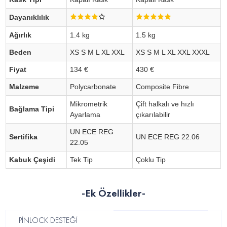
Dayanıklılık
Ağırlık
1.4 kg
1.5 kg
Beden
XS S M L XL XXL
XS S M L XL XXL XXXL
Fiyat
134 €
430 €
Malzeme
Polycarbonate
Composite Fibre
Mikrometrik
Çift halkalı ve hızlı
Bağlama Tipi
Ayarlama
çıkarılabilir
UN ECE REG
Sertifika
UN ECE REG 22.06
22.05
Kabuk Çeşidi
Tek Tip
Çoklu Tip
-Ek Özellikler-
PİNLOCK DESTEĞİ