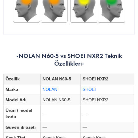
-NOLAN N60-5 vs SHOEI NXR2 Teknik
Özellikleri-
Özellik
NOLAN N60-5
SHOEI NXR2
Marka
NOLAN
SHOEI
Model Adı
NOLAN N60-5
SHOEI NXR2
Ürün / model
—
—
kodu
Güvenlik özeti
—
—
Kask Tipi
Kapalı Kask
Kapalı Kask