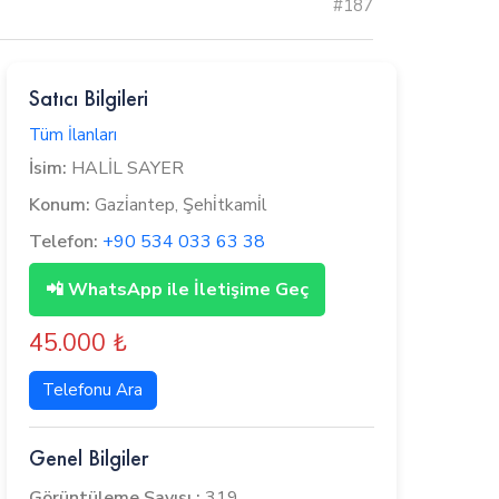
#187
Satıcı Bilgileri
Tüm İlanları
İsim:
HALİL SAYER
Konum:
Gazi̇antep, Şehi̇tkami̇l
Telefon:
+90 534 033 63 38
📲 WhatsApp ile İletişime Geç
45.000 ₺
Telefonu Ara
Genel Bilgiler
Görüntüleme Sayısı :
319