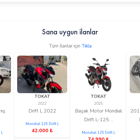
Sana uygun ilanlar
Tüm İlanlar için
Tıkla
TOKAT
TOKAT
2022
2025
mış
Drift L 2022
Başak Motor Mondial
201
Drift L-125 ...
Mondial 125 Drift L
42.000 ₺
 L
Mondial 125 Drift L
74.990 ₺