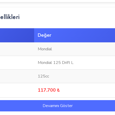
llikleri
Değer
Mondial
Mondial 125 Drift L
125cc
117.700 ₺
Devamını Göster