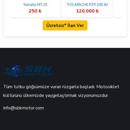
Yamaha MT-25
TVS APACHE RTR 200 4V
250 ₺
120.000 ₺
Ücretsiz* İlan Ver
Tüm tutku göğsümüze vuran rüzgarla başladı. Motosiklet
kültürünü ülkemizde yaygınlaştırmak vizyonumuzdur.
info@sbkmotor.com