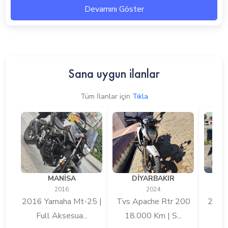
Devamını Göster
Sana uygun ilanlar
Tüm İlanlar için
Tıkla
MANİSA
DİYARBAKIR
2016
2024
2016 Yamaha Mt-25 |
Tvs Apache Rtr 200
2024 
Full Aksesua...
18.000 Km | S...