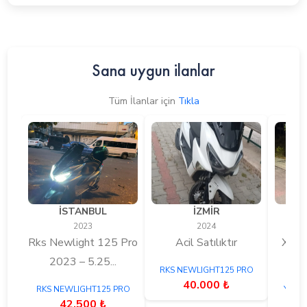
Sana uygun ilanlar
Tüm İlanlar için
Tıkla
İSTANBUL
İZMİR
2023
2024
Rks Newlight 125 Pro
Acil Satılıktır
Xmax
2023 – 5.25...
Temi
RKS NEWLIGHT125 PRO
40.000 ₺
RKS NEWLIGHT125 PRO
Yamah
42.500 ₺