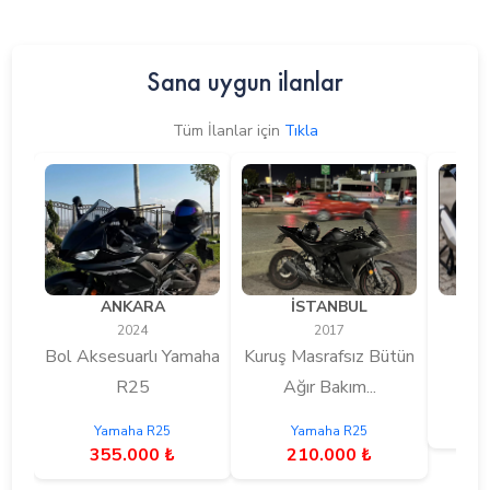
Sana uygun ilanlar
Tüm İlanlar için
Tıkla
ANKARA
İSTANBUL
2024
2017
Bol Aksesuarlı Yamaha
Kuruş Masrafsız Bütün
0 M
R25
Ağır Bakım...
Yamaha R25
Yamaha R25
355.000 ₺
210.000 ₺