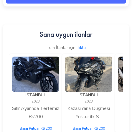
Sana uygun ilanlar
Tüm İlanlar için
Tıkla
İSTANBUL
İSTANBUL
2023
2023
Sıfır Ayarında Tertemiz
Kazası,Yana Düşmesi
0 M
Rs200
Yoktur.i̇lk S...
Bajaj Pulsar RS 200
Bajaj Pulsar RS 200