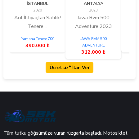
İSTANBUL
ANTALYA
2020
2023
Acil İhtiyaçtan Satılık!
Jawa Rvm 500
İht
Tenere ...
Adventure 2023
Sa
Yamaha Tenere 700
JAWA RVM 500
A
390.000 ₺
ADVENTURE
312.000 ₺
Ücretsiz* İlan Ver
Tüm tutku göğsümüze vuran rüzgarla başladı. Motosiklet