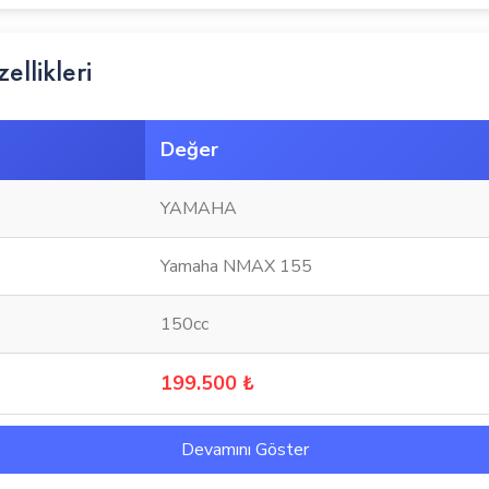
llikleri
Değer
YAMAHA
Yamaha NMAX 155
150cc
199.500 ₺
Devamını Göster