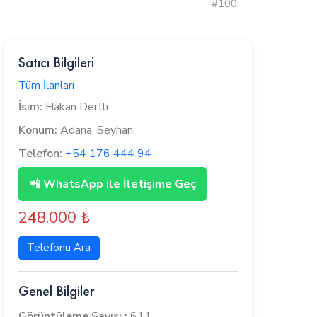
#100
Satıcı Bilgileri
Tüm İlanları
İsim:
Hakan Dertli
Konum:
Adana, Seyhan
Telefon:
+54 176 444 94
📲 WhatsApp ile İletişime Geç
248.000 ₺
Telefonu Ara
Genel Bilgiler
Görüntüleme Sayısı :
611