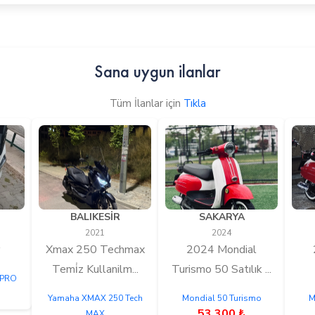
Sana uygun ilanlar
Tüm İlanlar için
Tıkla
BALIKESİR
SAKARYA
2021
2024
r
Xmax 250 Techmax
2024 Mondial
Temi̇z Kullanilm...
Turismo 50 Satılık ...
 PRO
Yamaha XMAX 250 Tech
Mondial 50 Turismo
M
53.300 ₺
MAX