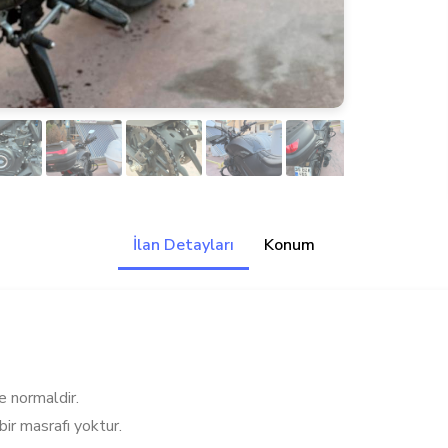
İlan Detayları
Konum
re normaldir.
bir masrafı yoktur.