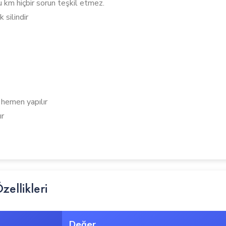
 km hiçbir sorun teşkil etmez.
 silindir
 hemen yapılır
ır
ellikleri
Değer