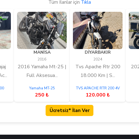
Tüm İlanlar için
Tıkla
MANİSA
DİYARBAKIR
2016
2024
jaj
2016 Yamaha Mt-25 |
Tvs Apache Rtr 200
202
c...
Full Aksesua...
18.000 Km | S...
400
Yamaha MT-25
TVS APACHE RTR 200 4V
250 ₺
120.000 ₺
Ücretsiz* İlan Ver