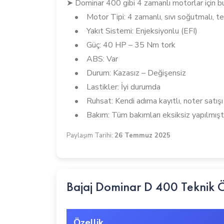
➤ Dominar 400 gibi 4 zamanlı motorlar için bu
• Motor Tipi: 4 zamanlı, sıvı soğutmalı, tek
• Yakıt Sistemi: Enjeksiyonlu (EFI)
• Güç: 40 HP – 35 Nm tork
• ABS: Var
• Durum: Kazasız – Değişensiz
• Lastikler: İyi durumda
• Ruhsat: Kendi adıma kayıtlı, noter satışı
• Bakım: Tüm bakımları eksiksiz yapılmışt
Paylaşım Tarihi:
26 Temmuz 2025
Bajaj Dominar D 400 Teknik Öz
Özellik