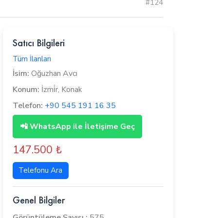
#124
Satıcı Bilgileri
Tüm İlanları
İsim:
Oğuzhan Avcı
Konum:
İzmi̇r, Konak
Telefon:
+90 545 191 16 35
📲 WhatsApp ile İletişime Geç
147.500 ₺
Telefonu Ara
Genel Bilgiler
Görüntüleme Sayısı :
575