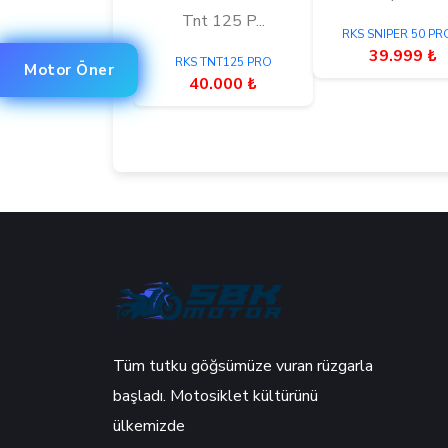
Tnt 125 P...
RKS SNIPER 50 PR
39.999 ₺
RKS TNT125 PRO
Motor Öner
40.000 ₺
Tüm tutku göğsümüze vuran rüzgarla
başladı. Motosiklet kültürünü
ülkemizde