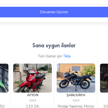
Devamını Göster
Sana uygun ilanlar
Tüm İlanlar için
Tıkla
AFYON
ŞANLIURFA
2024
2024
 50
110 Sfc
Rodajı Yapılmış Motor
20