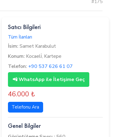
#175
Satıcı Bilgileri
Tüm İlanları
İsim:
Samet Karabulut
Konum:
Kocaeli̇, Kartepe
Telefon:
+90 537 626 61 07
📲 WhatsApp ile İletişime Geç
46.000 ₺
Telefonu Ara
Genel Bilgiler
Görüntüleme Sayısı :
560