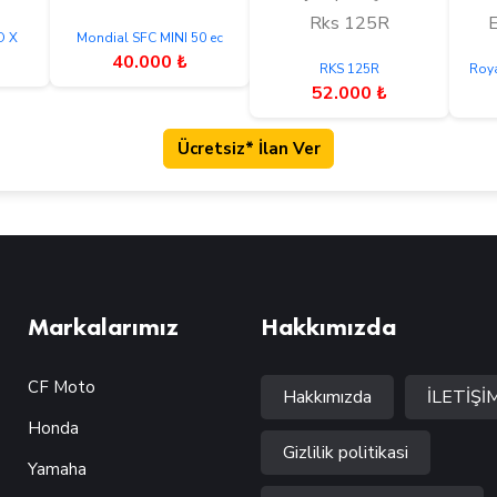
Rks 125R
E
O X
Mondial SFC MINI 50 ec
40.000 ₺
RKS 125R
Roya
52.000 ₺
Ücretsiz* İlan Ver
Markalarımız
Hakkımızda
CF Moto
Hakkımızda
İLETİŞİ
Honda
Gizlilik politikasi
Yamaha