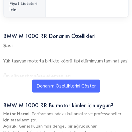
Fiyat Listeleri
İçin
BMW M 1000 RR Donanım Özellikleri
Şasi
Yük taşıyan motorla birlikte köprü tipi alüminyum laminat şasi
Ön süpansiyon/yay elemanları
Donanım Özelliklerini Göster
Teleskopik ters çatal, 45 mm çapında, ayarlanabilir yay ön
yükü, geri sekme ve kompresyon aşaması
BMW M 1000 RR Bu motor kimler için uygun?
Motor Hacmi:
Performans odaklı kullanıcılar ve profesyoneller
Arka tekerlek kılavuzu/yay elemanları
için tasarlanmıştır.
Hacim: 1000cc
Ağırlık:
Genel kullanımda dengeli bir ağırlık sunar.
Ağırlık: 192kg
Alüminyum alt kiriş salıncak kolu, Full Floater Pro, merkezi