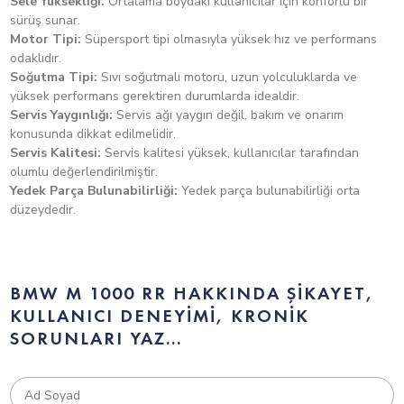
Sele Yüksekliği:
Ortalama boydaki kullanıcılar için konforlu bir
yaylı bağlantı, ayarlanabilir yay ön yükü, ayarlanabilir geri
sürüş sunar.
Yükseklik: 83.2cm
Motor Tipi:
Süpersport tipi olmasıyla yüksek hız ve performans
sekme ve sıkıştırma aşaması
odaklıdır.
Soğutma Tipi:
Sıvı soğutmalı motoru, uzun yolculuklarda ve
Süspansiyon mesafesi, ön/arka
yüksek performans gerektiren durumlarda idealdir.
Servis Yaygınlığı:
Servis ağı yaygın değil, bakım ve onarım
konusunda dikkat edilmelidir.
120 mm / 118 mm
Servis Kalitesi:
Servis kalitesi yüksek, kullanıcılar tarafından
olumlu değerlendirilmiştir.
ABS
Yedek Parça Bulunabilirliği:
Yedek parça bulunabilirliği orta
düzeydedir.
BMW Motorrad Race ABS (kısmen entegre)
ABS Pro
BMW M 1000 RR HAKKINDA ŞIKAYET,
KULLANICI DENEYIMI, KRONIK
ABS Pro (Rain, Road, Dynamic olarak ayarlanabilir; Race ve
SORUNLARI YAZ...
Race Pro 1–3 modlarında ABS Pro yoktur)
Standart donanım