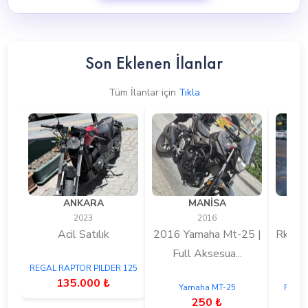
BMW M 1000 RR Kaç CC?
Son Eklenen İlanlar
BMW M 1000 RR Fiyatı Nedir?
Tüm İlanlar için
Tıkla
BMW M 1000 RR Kaç nm Tork?
BMW M 1000 RR Kaç Beygir? kW
ANKARA
MANİSA
BMW M 1000 RR Kaç km Hız (top speed) yapar?
2023
2016
Acil Satılık
2016 Yamaha Mt-25 |
Rks N
Full Aksesua...
20
BMW M 1000 RR A2 Ehliyet ile kullanılabilir mi?
REGAL RAPTOR PILDER 125
135.000 ₺
Yamaha MT-25
RKS 
BMW M 1000 RR Ağırlığı kaç kg?
250 ₺