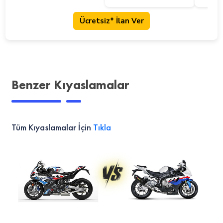
Ücretsiz* İlan Ver
BMW M 1000 RR Kaç Litre Benzin Alıyor?
BMW M 1000 RR 100km de kaç litre benzin yakıyor?
Benzer Kıyaslamalar
Tüm Kıyaslamalar İçin
Tıkla