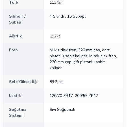
Tork
113Nm
Silindir /
4 Silindir, 16 Subaplı
Subap
Ağırlık
192kg
Fren
M ikiz disk fren, 320 mm çap, dört
pistonlu sabit kaliper, M tek disk fren,
220 mm çap, çift pistonlu sabit
kaliper
Sele Yüksekliği
83.2 cm
Lastik
120/70 ZR17, 200/55 ZR17
Soğutma
Sıvı Soğutmalı
Sistemi