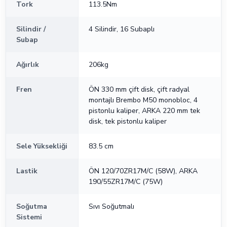
Tork
113.5Nm
Silindir /
4 Silindir, 16 Subaplı
Subap
Ağırlık
206kg
Fren
ÖN 330 mm çift disk, çift radyal
montajlı Brembo M50 monobloc, 4
pistonlu kaliper, ARKA 220 mm tek
disk, tek pistonlu kaliper
Sele Yüksekliği
83.5 cm
Lastik
ÖN 120/70ZR17M/C (58W), ARKA
190/55ZR17M/C (75W)
Soğutma
Sıvı Soğutmalı
Sistemi