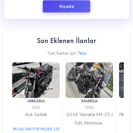
Kıyasla
Son Eklenen İlanlar
Tüm İlanlar için
Tıkla
ANKARA
MANİSA
2023
2016
Acil Satılık
2016 Yamaha Mt-25 |
Rks N
Full Aksesua...
20
REGAL RAPTOR PILDER 125