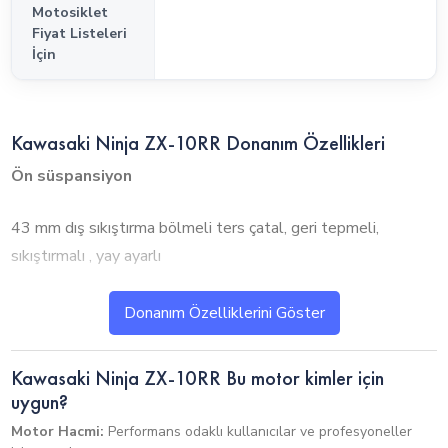
Motosiklet
Fiyat Listeleri
İçin
Kawasaki Ninja ZX-10RR Donanım Özellikleri
Ön süspansiyon
43 mm dış sıkıştırma bölmeli ters çatal, geri tepmeli,
sıkıştırmalı , yay ayarlı
Arka süspansiyon
Donanım Özelliklerini Göster
Yatay, arka bağlantılı, BFRC lite gaz dolumlu, geri tepmeli
Kawasaki Ninja ZX-10RR Bu motor kimler için
ve sıkıştırmalı amortisör, ayarlanabilir yay
uygun?
Motor Hacmi:
Performans odaklı kullanıcılar ve profesyoneller
-
Entegre Sürüş Modları: Spor, Cadde, Yağmur, Manuel -