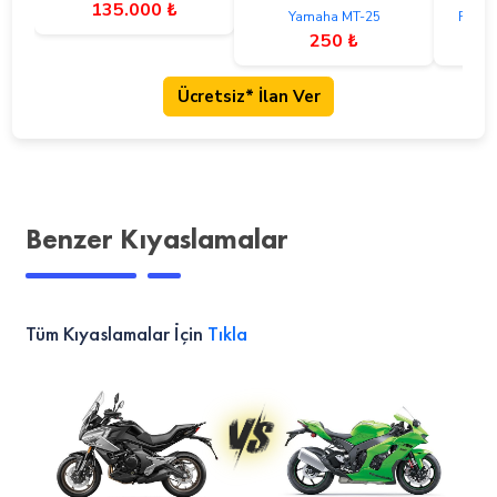
135.000 ₺
Yamaha MT-25
RKS 
250 ₺
Ücretsiz* İlan Ver
Benzer Kıyaslamalar
Tüm Kıyaslamalar İçin
Tıkla