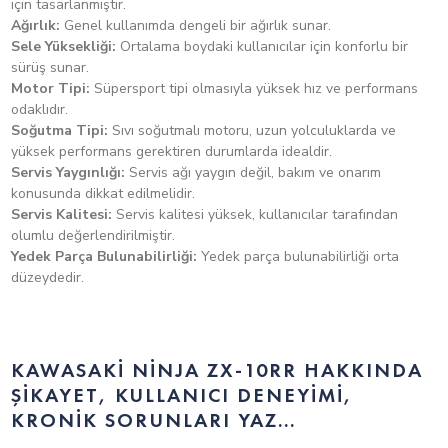
için tasarlanmıştır.
Hacim: 1000cc
Integrated Riding Modes: Sport, Road, Rain, Rider
Ağırlık:
Genel kullanımda dengeli bir ağırlık sunar.
Ağırlık: 206kg
(Manual)
Sele Yüksekliği:
Ortalama boydaki kullanıcılar için konforlu bir
sürüş sunar.
Yükseklik: 83.5cm
Motor Tipi:
Süpersport tipi olmasıyla yüksek hız ve performans
-Electronic Cruise Control, -KIBS (Kawasaki Akıllı
odaklıdır.
Kilitlenmeyi Önleyici Fren Sistemi)
Soğutma Tipi:
Sıvı soğutmalı motoru, uzun yolculuklarda ve
yüksek performans gerektiren durumlarda idealdir.
Servis Yaygınlığı:
Servis ağı yaygın değil, bakım ve onarım
-KCMF (Kawasaki Viraj Kontrolü), -S-KTRC (Sport-
konusunda dikkat edilmelidir.
Kawasaki Çekiş Kontrolü)
Servis Kalitesi:
Servis kalitesi yüksek, kullanıcılar tarafından
olumlu değerlendirilmiştir.
Yedek Parça Bulunabilirliği:
Yedek parça bulunabilirliği orta
düzeydedir.
Kawasaki Ninja ZX-10RR Sıkça Sorulan Sorular
(SSS)
KAWASAKI NINJA ZX-10RR HAKKINDA
Kawasaki Ninja ZX-10RR Kaç CC?
ŞIKAYET, KULLANICI DENEYIMI,
KRONIK SORUNLARI YAZ...
Kawasaki Ninja ZX-10RR Fiyatı Nedir?