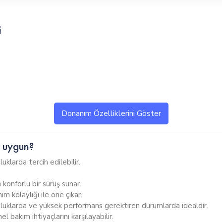
i
Donanım Özelliklerini Göster
tepme sönümlemesi; 5,1 inç seyahat
 uygun?
t Akıllı Telefon Bağlantısı
uklarda tercih edilebilir.
Hacim: 700cc
.
Ağırlık: 184kg
ar (SSS)
 konforlu bir sürüş sunar.
Yükseklik: 80.5cm
ım kolaylığı ile öne çıkar.
luklarda ve yüksek performans gerektiren durumlarda idealdir.
 bakım ihtiyaçlarını karşılayabilir.