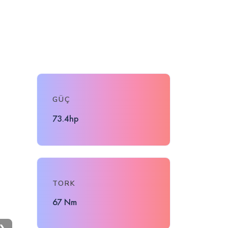
GÜÇ
73.4hp
TORK
67 Nm