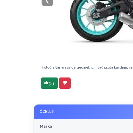
❮
Fotoğraflar arasında geçmek için sağa/sola kaydırın; ya
(3)
ÖZELLIK
Marka