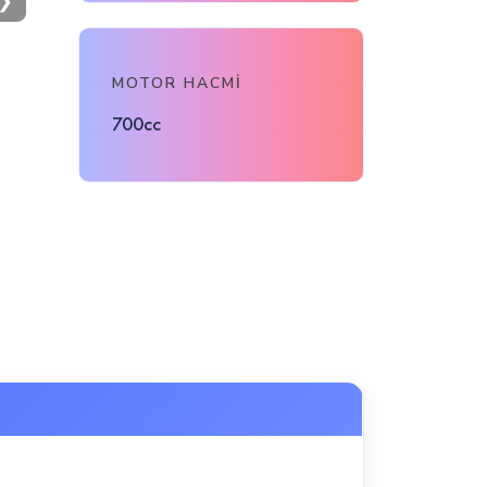
❯
MOTOR HACMI
700cc