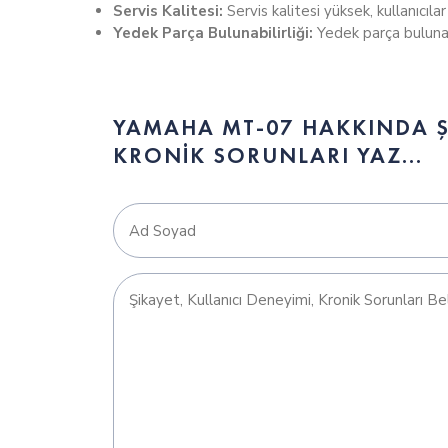
Servis Kalitesi:
Servis kalitesi yüksek, kullanıcıla
Yedek Parça Bulunabilirliği:
Yedek parça bulunabi
YAMAHA MT-07 Fiyatı Nedir?
YAMAHA MT-07 Kaç nm Tork?
YAMAHA MT-07 HAKKINDA ŞI
KRONIK SORUNLARI YAZ...
YAMAHA MT-07 Kaç Beygir? kW
YAMAHA MT-07 Kaç km Hız (top speed) ya
YAMAHA MT-07 A2 Ehliyet ile kullanılabilir 
YAMAHA MT-07 Ağırlığı kaç kg?
YAMAHA MT-07 Kaç Litre Benzin Alıyor?