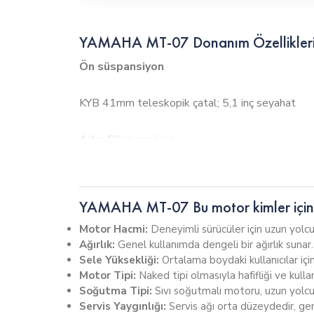
YAMAHA MT-07 Donanım Özellikler
Ön süspansiyon
KYB 41mm teleskopik çatal; 5,1 inç seyahat
Arka Süspansiyon
KYB Tek şok, ayarlanabilir ön yükleme ve geri 
YAMAHA MT-07 Bu motor kimler için
-Tam Renkli Beş İnç TFT Ekran, Yamaha Y-Connec
Motor Hacmi:
Deneyimli sürücüler için uzun yolcul
Ağırlık:
Genel kullanımda dengeli bir ağırlık sunar
YAMAHA MT-07 Sıkça Sorulan Sorul
Sele Yüksekliği:
Ortalama boydaki kullanıcılar için
Motor Tipi:
Naked tipi olmasıyla hafifliği ve kullan
Soğutma Tipi:
Sıvı soğutmalı motoru, uzun yolcu
YAMAHA MT-07 Kaç CC?
Servis Yaygınlığı:
Servis ağı orta düzeydedir, genel