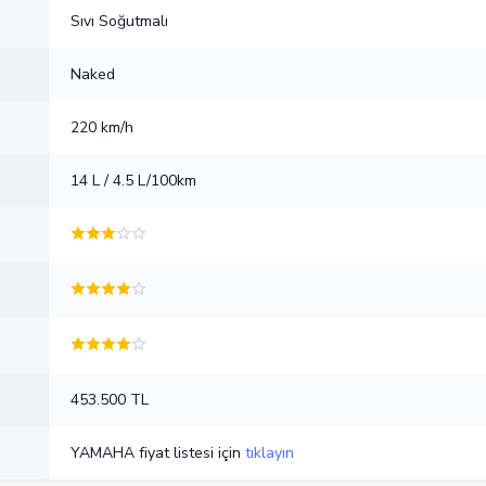
Sıvı Soğutmalı
Naked
220 km/h
14 L / 4.5 L/100km
453.500 TL
YAMAHA fiyat listesi için
tıklayın