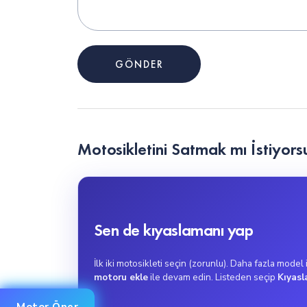
YAMAHA MT-07 100km de kaç litre benzin 
Motosikletini Satmak mı İstiyorsu
Sen de kıyaslamanı yap
İlk iki motosikleti seçin (zorunlu). Daha fazla model
motoru ekle
ile devam edin. Listeden seçip
Kıyasl