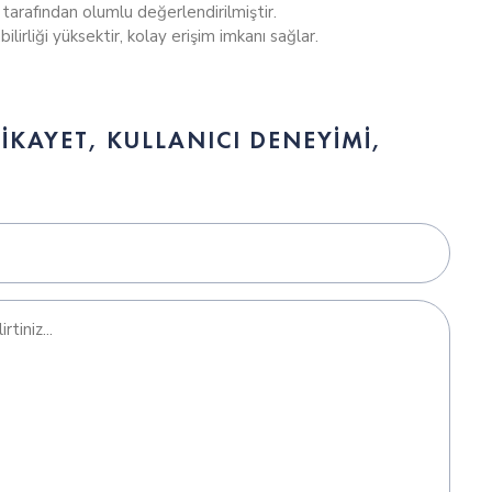
r tarafından olumlu değerlendirilmiştir.
lirliği yüksektir, kolay erişim imkanı sağlar.
KAYET, KULLANICI DENEYIMI,
par?
mi?