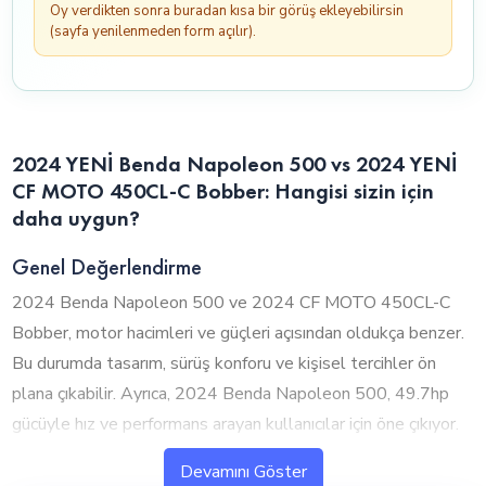
Oy verdikten sonra buradan kısa bir görüş ekleyebilirsin
(sayfa yenilenmeden form açılır).
2024 YENİ Benda Napoleon 500 vs 2024 YENİ
CF MOTO 450CL-C Bobber: Hangisi sizin için
daha uygun?
Genel Değerlendirme
2024 Benda Napoleon 500 ve 2024 CF MOTO 450CL-C
Bobber, motor hacimleri ve güçleri açısından oldukça benzer.
Bu durumda tasarım, sürüş konforu ve kişisel tercihler ön
plana çıkabilir. Ayrıca, 2024 Benda Napoleon 500, 49.7hp
gücüyle hız ve performans arayan kullanıcılar için öne çıkıyor.
Devamını Göster
1. Silindir Hacmi ve Performans