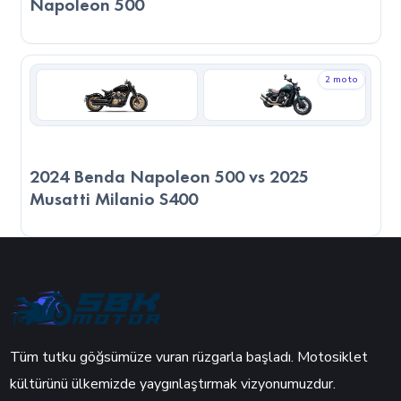
Napoleon 500
verilere değil, kullanım amacınıza, sürüş alışkanlıklarınıza ve
motosikleti nerede kullanacağınızı göz önünde
bulundurmanız önemlidir.
2 moto
2024 Benda Napoleon 500 vs 2025
Musatti Milanio S400
Tüm tutku göğsümüze vuran rüzgarla başladı. Motosiklet
kültürünü ülkemizde yaygınlaştırmak vizyonumuzdur.