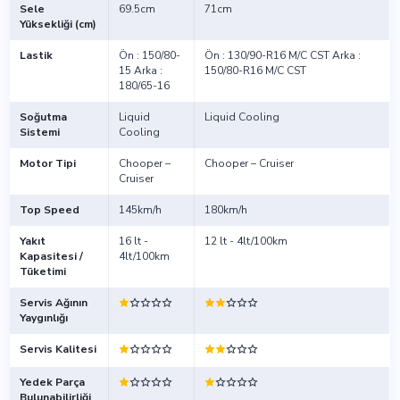
Sele
69.5cm
71cm
Yüksekliği (cm)
Lastik
Ön : 150/80-
Ön : 130/90-R16 M/C CST Arka :
15 Arka :
150/80-R16 M/C CST
180/65-16
Soğutma
Liquid
Liquid Cooling
Sistemi
Cooling
Motor Tipi
Chooper –
Chooper – Cruiser
Cruiser
Top Speed
145km/h
180km/h
Yakıt
16 lt -
12 lt - 4lt/100km
Kapasitesi /
4lt/100km
Tüketimi
Servis Ağının
Yaygınlığı
Servis Kalitesi
Yedek Parça
Bulunabilirliği