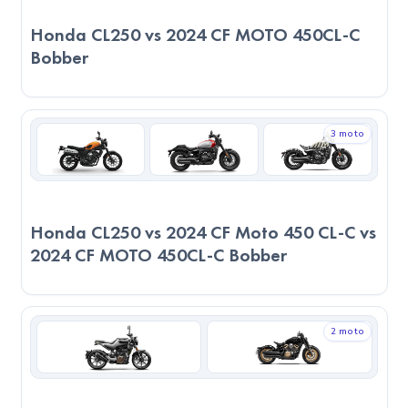
Bobber, ağırlıkları açısından birbirine yakın seviyelerde olup
Honda CL250 vs 2024 CF MOTO 450CL-C
farklı kullanım alanlarında benzer deneyimler sunabilir. Ayrıca,
Bobber
2024 CF MOTO 450CL-C Bobber, 71cm sele yüksekliği ile
uzun boylu sürücüler için daha uygun bir konfor sunar. 2024
Benda Napoleon 500 ise 69.5cm sele yüksekliği ile
3 moto
ortalama boydaki sürücüler için daha ergonomik bir sürüş
sağlar.
6. Kullanım Alanları
Honda CL250 vs 2024 CF Moto 450 CL-C vs
2024 Benda Napoleon 500 ve 2024 CF MOTO 450CL-C
2024 CF MOTO 450CL-C Bobber
Bobber, Chopper – Cruiser türünde motosikletlerdir. rahat
sürüş ve stil arayan kullanıcılar için idealdir. Uzun yolculuklar
ve keyif sürüşleri için mükemmel bir seçimdir.
2 moto
Servis ve Parça Durumu
2024 Benda Napoleon 500 ve 2024 CF MOTO 450CL-C