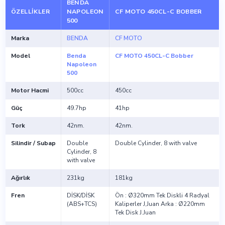
BENDA
ÖZELLIKLER
NAPOLEON
CF MOTO 450CL-C BOBBER
500
Marka
BENDA
CF MOTO
Model
Benda
CF MOTO 450CL-C Bobber
Napoleon
500
Motor Hacmi
500cc
450cc
Güç
49.7hp
41hp
Tork
42nm.
42nm.
Silindir / Subap
Double
Double Cylinder, 8 with valve
Cylinder, 8
with valve
Ağırlık
231kg
181kg
Fren
DİSK/DİSK
Ön : Ø320mm Tek Diskli 4 Radyal
(ABS+TCS)
Kaliperler J,Juan Arka : Ø220mm
Tek Disk J.Juan