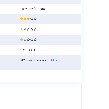
18 lt - 4lt/100km
181700TL
RKS Fiyat Listesi İçin
Tıkla