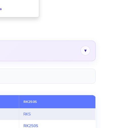
fa
▾
RK250S
RKS
RK250S