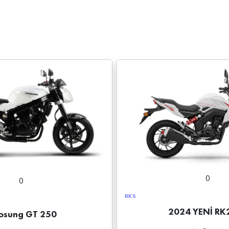
0
0
RKS
2024 YENİ RK
osung GT 250