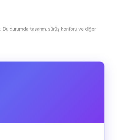
u durumda tasarım, sürüş konforu ve diğer
ey kullanıcılar için şehir içi ve kısa
performans açısından diğer özelliklerin
li bir güç sunar.
unuyor. Bu durumda hızdan ziyade