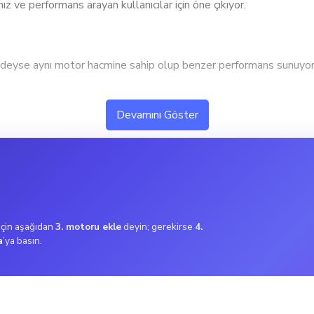
z ve performans arayan kullanıcılar için öne çıkıyor.
e aynı motor hacmine sahip olup benzer performans sunuyor. B
 performans ve hızlanma isteyen kullanıcılar için ideal. Orta düz
Devamını Göster
 aynı tork değerine sahip olup benzer çekiş gücü sunuyor. Bu, 
.
için ideal. Bu tork değeri, şehir içi kullanımda ekonomik ve yeter
 için aşağıdan
3. motoru ekle
deyin; gerekirse
4.
a
’ya basın.
(Naked), maksimum 170 km/h hız değeriyle aynı performansı s
e karar vermek daha mantıklı olabilir.