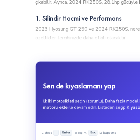
çıkabilir. Ayrıca, 2024 RK250S, 28.1hp gücüyle hı
1. Silindir Hacmi ve Performans
2023 Hyosung GT 250 ve 2024 RK250S, neredeys
özellikler tercihinizde daha etkili olacaktır.
2023 Hyosung GT 250, 250cc motor hacmiyle yüksek
mesafelerde idealdir.
2. Tork Gücü
2023 Hyosung GT 250 ve 2024 RK250S, neredeyse
Sen de kıyaslamanı yap
tercihinizde daha etkili olabileceği anlamına gelir
2024 RK250S, ani hızlanma gerektiren kullanıcılar 
İlk iki motosikleti seçin (zorunlu). Daha fazla model
motoru ekle
ile devam edin. Listeden seçip
Kıyasl
3. Maksimum Hız
2023 Hyosung GT 250 (Naked) ve 2024 RK250S 
Listede
ile seçim,
ile kapatma.
↓
Enter
Esc
motosikletlerin türüne ve diğer özelliklerine gör