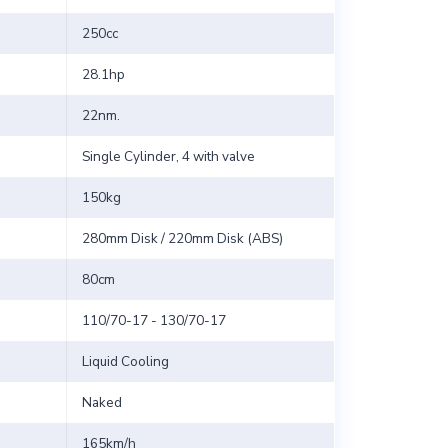
250cc
28.1hp
22nm.
Single Cylinder, 4 with valve
150kg
280mm Disk / 220mm Disk (ABS)
80cm
110/70-17 - 130/70-17
Liquid Cooling
Naked
165km/h