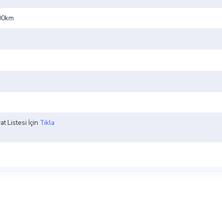
100km
t Listesi İçin
Tıkla