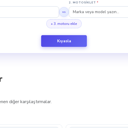
2. MOTOSIKLET
*
vs
hipken, 2024 RK250S Sıvı Soğutmalı bir sistem sunuyor. 2024 R
+ 3. motoru ekle
Kıyasla
açısından birbirine yakın seviyelerde olup farklı kullanım alanl
uzun boylu sürücüler için daha uygun bir konfor sunar. 2024 RK
ağlar.
r
de motosikletlerdir. şehir içi ve kısa mesafelerde hafifliği ve 
en diğer karşılaştırmalar.
r. Bu, bakım sürecini kolaylaştırır. Servis kalitesi bakımından ik