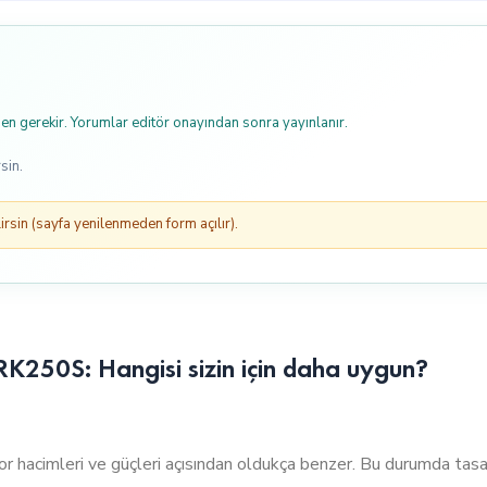
n gerekir. Yorumlar editör onayından sonra yayınlanır.
sin.
rsin (sayfa yenilenmeden form açılır).
250S: Hangisi sizin için daha uygun?
mleri ve güçleri açısından oldukça benzer. Bu durumda tasarım,