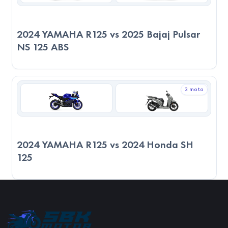
ve agresif kullanım önceliğinizse, 2024 YAMAHA R125
daha cazip bir seçenek olacaktır. Son kararı verirken, sadece
2024 YAMAHA R125 vs 2025 Bajaj Pulsar
teknik verilere değil, kullanım amacınıza, sürüş
NS 125 ABS
alışkanlıklarınıza ve motosikleti nerede kullanacağınızı göz
önünde bulundurmanız önemlidir.
2 moto
2024 YAMAHA R125 vs 2024 Honda SH
125