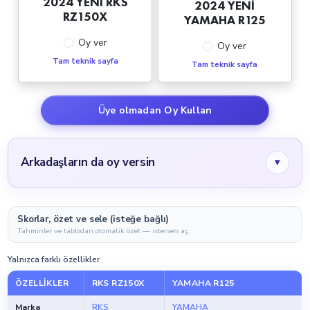
2024 YENİ RKS
2024 YENİ
RZ150X
YAMAHA R125
Oy ver
Oy ver
Tam teknik sayfa
Tam teknik sayfa
Üye olmadan Oy Kullan
Arkadaşların da oy versin
▾
Skorlar, özet ve sele (isteğe bağlı)
Tahminler ve tablodan otomatik özet — istersen aç.
Yalnızca farklı özellikler
ÖZELLIKLER
RKS RZ150X
YAMAHA R125
Marka
RKS
YAMAHA