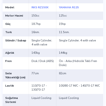
Model
RKS RZ150X
YAMAHA R125
Motor Hacmi
150cc
125cc
Güç
18.7hp
15hp
Tork
16nm.
11.5nm.
Silindir / Subap
Single Cylinder,
Single Cylinder, 4 with valve
4 with valve
Ağırlık
143kg
144kg
Fren
Disk / Disk (ABS)
Ön - Arka (Hidrolik Tekli Fren
Diski)
Sele
77cm
82cm
Yüksekliği (cm)
Lastik
110/70-17 -
100/80-17 M/C - 140/70-17 M/C
130/70-17
Soğutma
Liquid Cooling
Liquid Cooling
Sistemi