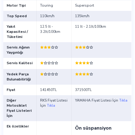
Motor Tipi
Touring
Supersport
Top Speed
110km/h
135km/h
Yakıt
12.5 lt -
11 lt - 2.1lt/100km
Kapasitesi /
3.2lt/100km
Tüketimi
Servis Ağının
Yaygınlığı
Servis Kalitesi
Yedek Parça
Bulunabilirliği
Fiyat
141450TL
371500TL
Diğer
RKS Fiyat Listesi
YAMAHA Fiyat Listesi İçin
Tıkla
Motosiklet
İçin
Tıkla
Fiyat Listeleri
İçin
Ek özellikler
Ön süspansiyon