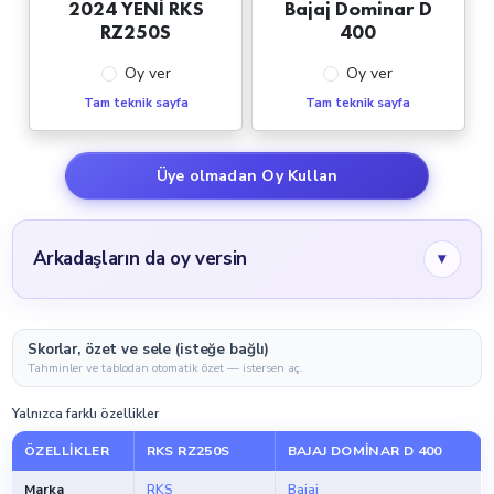
2024 YENİ RKS
Bajaj Dominar D
RZ250S
400
Oy ver
Oy ver
Tam teknik sayfa
Tam teknik sayfa
Üye olmadan Oy Kullan
Arkadaşların da oy versin
▾
Skorlar, özet ve sele (isteğe bağlı)
Tahminler ve tablodan otomatik özet — istersen aç.
Yalnızca farklı özellikler
ÖZELLIKLER
RKS RZ250S
BAJAJ DOMINAR D 400
Marka
RKS
Bajaj