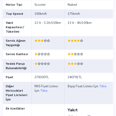
Motor Tipi
Scooter
Naked
Top Speed
160km/h
175km/h
Yakıt
12 lt - 3.2lt/100km
13 lt - 4lt/100km
Kapasitesi /
Tüketimi
Servis Ağının
Yaygınlığı
Servis Kalitesi
Yedek Parça
Bulunabilirliği
Fiyat
278300TL
340791TL
Diğer
RKS Fiyat Listesi
Bajaj Fiyat Listesi İçin
Tıkla
Motosiklet
İçin
Tıkla
Fiyat Listeleri
İçin
Ek özellikler
Yakıt