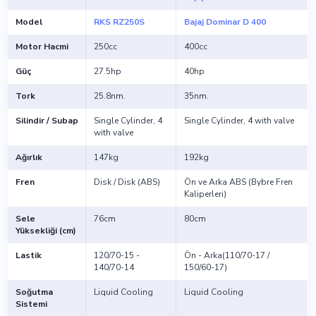
Model
RKS RZ250S
Bajaj Dominar D 400
Motor Hacmi
250cc
400cc
Güç
27.5hp
40hp
Tork
25.8nm.
35nm.
Silindir / Subap
Single Cylinder, 4
Single Cylinder, 4 with valve
with valve
Ağırlık
147kg
192kg
Fren
Disk / Disk (ABS)
Ön ve Arka ABS (Bybre Fren
Kaliperleri)
Sele
76cm
80cm
Yüksekliği (cm)
Lastik
120/70-15 -
Ön - Arka(110/70-17 /
140/70-14
150/60-17)
Soğutma
Liquid Cooling
Liquid Cooling
Sistemi