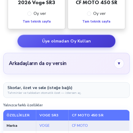
2026 Voge SR3
CF MOTO 450 SR
Oy ver
Oy ver
Tam teknik sayfa
Tam teknik sayfa
Üye olmadan Oy Kullan
Arkadaşların da oy versin
▾
Skorlar, özet ve sele (isteğe bağlı)
Tahminler ve tablodan otomatik özet — istersen aç.
Yalnızca farklı özellikler
ÖZELLIKLER
VOGE SR3
CF MOTO 450 SR
Marka
VOGE
CF MOTO