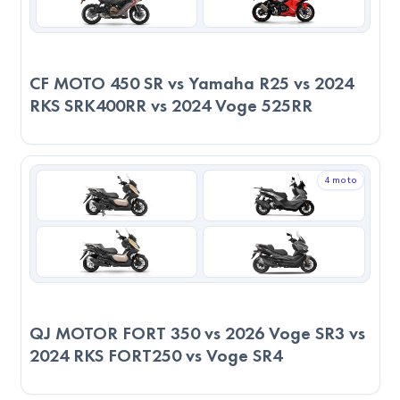
Servis ve Parça Durumu
2023 CF MOTO 450 SR, daha yaygın bir servis ağına
sahiptir. Bu, bakım sürecini kolaylaştırır. Servis kalitesi
CF MOTO 450 SR vs Yamaha R25 vs 2024
RKS SRK400RR vs 2024 Voge 525RR
bakımından iki model de benzer seviyede değerlendiriliyor.
Yedek parça erişimi açısından iki model arasında büyük bir fark
yoktur.
4 moto
Yakıt Tüketimi ve Ekonomik Değerlendirme
2026 Voge SR3, 4L/100km tüketimiyle 100 km’de
ortalama
1.87 TL
yakıt harcar. Yakıt deposu 14 litre olduğu
için tam depo ile yaklaşık
350 km
yol gidebilir ve depo
dolumu
654 TL
’ye mal olur.
2023 CF MOTO 450 SR, 4.3L/100km tüketimiyle 100
QJ MOTOR FORT 350 vs 2026 Voge SR3 vs
2024 RKS FORT250 vs Voge SR4
km’de ortalama
2.01 TL
yakıt harcar. Yakıt deposu 14 litre
olduğu için tam depo ile yaklaşık
326 km
yol gidebilir ve