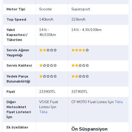
Motor Tipi
Scooter
Supersport
Top Speed
140km/h
223km/h
Yakıt
14 lt -
14 lt - 4.3lt/100km
Kapasitesi /
4lt/100km
Tüketimi
Servis Ağının
Yaygınlığı
Servis Kalitesi
Yedek Parça
Bulunabilirliği
Fiyat
233900TL
337900TL
Diğer
VOGE Fiyat
CF MOTO Fiyat Listesi İçin
Tıkla
Motosiklet
Listesi İçin
Fiyat Listeleri
Tıkla
İçin
Ek özellikler
Ön Süspansiyon