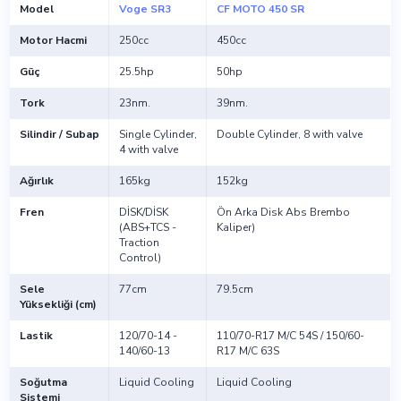
Model
Voge SR3
CF MOTO 450 SR
Motor Hacmi
250cc
450cc
Güç
25.5hp
50hp
Tork
23nm.
39nm.
Silindir / Subap
Single Cylinder,
Double Cylinder, 8 with valve
4 with valve
Ağırlık
165kg
152kg
Fren
DİSK/DİSK
Ön Arka Disk Abs Brembo
(ABS+TCS -
Kaliper)
Traction
Control)
Sele
77cm
79.5cm
Yüksekliği (cm)
Lastik
120/70-14 -
110/70-R17 M/C 54S / 150/60-
140/60-13
R17 M/C 63S
Soğutma
Liquid Cooling
Liquid Cooling
Sistemi