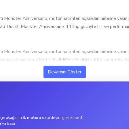
er Anniversario, motor hacimleri açısından birbirine yakın pe
 2023 Ducati Monster Anniversario, 111hp gücüyle hız ve performans 
ter Anniversario, motor hacimleri açısından birbirine yakın 
 performans sunarken, 2023 TRIUMPH TRIDENT 660 ise 650cc ile 
hacmiyle yüksek performans ve hızlanma isteyen kullanıcılar için
Devamını Göster
ü ile güçlü bir performans sunuyor. Yüksek tork değeri, ani hız
şehir içi kullanımda daha dengeli bir sürüş sunar.
rektiren kullanıcılar için ideal. Orta seviyede tork gücü, hem şehi
 için aşağıdan
3. motoru ekle
deyin; gerekirse
4.
a
’ya basın.