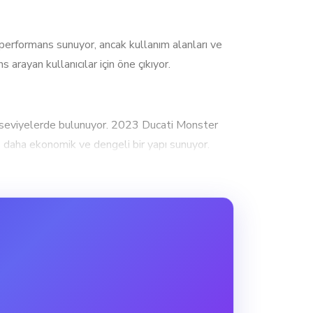
rformans sunuyor, ancak kullanım alanları ve
arayan kullanıcılar için öne çıkıyor.
seviyelerde bulunuyor. 2023 Ducati Monster
daha ekonomik ve dengeli bir yapı sunuyor.
 ideal. Performans odaklı kullanıcılar ve
lanma ve dik yokuşlarda üstünlük sağlar. 2023
r içi hem de kısa mesafeli yolculuklar için