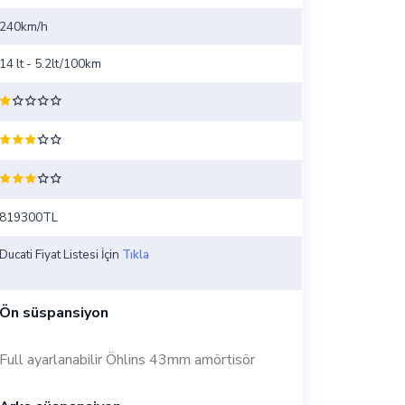
240km/h
14 lt - 5.2lt/100km
819300TL
Ducati Fiyat Listesi İçin
Tıkla
Ön süspansiyon
Full ayarlanabilir Öhlins 43mm amörtisör