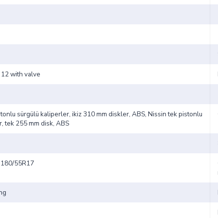
 12 with valve
istonlu sürgülü kaliperler, ikiz 310 mm diskler, ABS, Nissin tek pistonlu
er, tek 255 mm disk, ABS
 180/55R17
ing