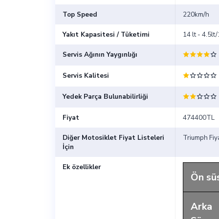
Top Speed
220km/h
Yakıt Kapasitesi / Tüketimi
14 lt - 4.5l
Servis Ağının Yaygınlığı
Servis Kalitesi
Yedek Parça Bulunabilirliği
Fiyat
474400TL
Diğer Motosiklet Fiyat Listeleri
Triumph Fiya
İçin
Ek özellikler
Ön sü
Arka