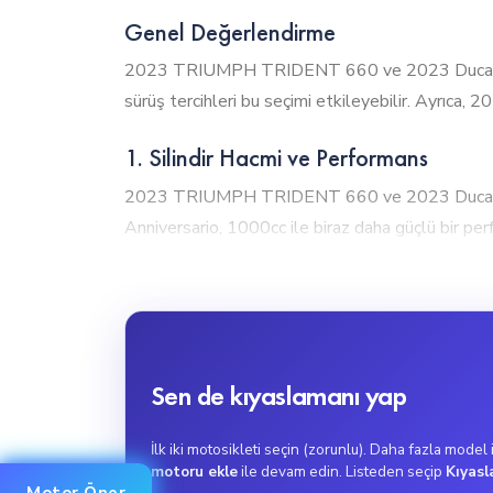
Genel Değerlendirme
2023 TRIUMPH TRIDENT 660 ve 2023 Ducati Monst
sürüş tercihleri bu seçimi etkileyebilir. Ayrıca,
1. Silindir Hacmi ve Performans
2023 TRIUMPH TRIDENT 660 ve 2023 Ducati Mons
Anniversario, 1000cc ile biraz daha güçlü bir
2023 Ducati Monster Anniversario, 1000cc motor 
profesyoneller için tasarlanmıştır.
2. Tork Gücü
2023 Ducati Monster Anniversario, 93Nm tork güc
Sen de kıyaslamanı yap
TRIUMPH TRIDENT 660 ise 64Nm tork değeri ile 
2023 Ducati Monster Anniversario, ani hızlanma ge
İlk iki motosikleti seçin (zorunlu). Daha fazla model
motoru ekle
ile devam edin. Listeden seçip
Kıyasl
uygundur.