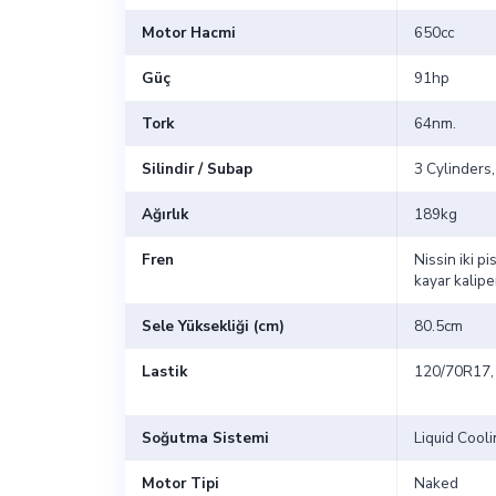
Motor Hacmi
650cc
Güç
91hp
Tork
64nm.
Silindir / Subap
3 Cylinders,
Ağırlık
189kg
Fren
Nissin iki p
kayar kalip
Sele Yüksekliği (cm)
80.5cm
Lastik
120/70R17,
Soğutma Sistemi
Liquid Cool
Motor Tipi
Naked