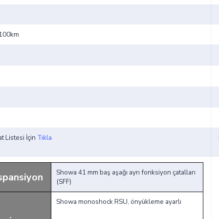
t/100km
t Listesi İçin
Tıkla
Showa 41 mm baş aşağı ayrı fonksiyon çatalları
spansiyon
(SFF)
Showa monoshock RSU, önyükleme ayarlı