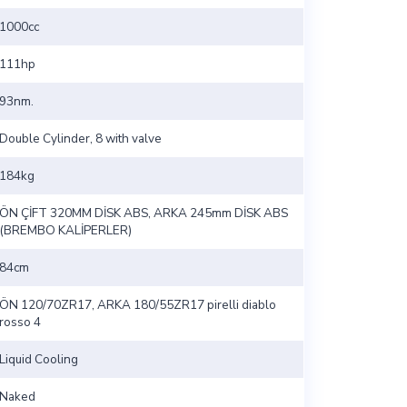
1000cc
111hp
93nm.
Double Cylinder, 8 with valve
184kg
ÖN ÇİFT 320MM DİSK ABS, ARKA 245mm DİSK ABS
(BREMBO KALİPERLER)
84cm
ÖN 120/70ZR17, ARKA 180/55ZR17 pirelli diablo
rosso 4
Liquid Cooling
Naked