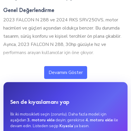
Genel Değerlendirme
2023 FALCON N 288 ve 2024 RKS SRV250VS, motor
hacimleri ve güçleri açısından oldukça benzer. Bu durumda
tasarım, sürüş konforu ve kişisel tercihler ön plana çıkabilir.
Ayrıca, 2023 FALCON N 288, 30hp gücüyle hız ve
performans arayan kullanıcılar için öne çıkıyor.
1. Silindir Hacmi ve Performans
Devamını Göster
2023 FALCON N 288 ve 2024 RKS SRV250VS, neredeyse
aynı motor hacmine sahip olup benzer performans sunuyor.
Bu durumda tasarım, sürüş konforu ve diğer özellikler
Sen de kıyaslamanı yap
tercihinizde daha etkili olacaktır.
2023 FALCON N 288, 250cc motor hacmiyle yüksek
İlk iki motosikleti seçin (zorunlu). Daha fazla model için
performans ve hızlanma isteyen kullanıcılar için ideal. Orta
aşağıdan
3. motoru ekle
deyin; gerekirse
4. motoru ekle
ile
düzey kullanıcılar için şehir içi ve kısa mesafelerde idealdir.
devam edin. Listeden seçip
Kıyasla
’ya basın.