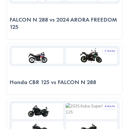
2023 FALCON N 288, Naked türünde bir motosiklet olarak
şehir içi ve kısa mesafelerde hafifliği ve kullanım kolaylığı ile
öne çıkar. Minimalist tasarımıyla stil sahibi kullanıcılar için
FALCON N 288 vs 2024 ARORA FREEDOM
125
idealdir. 2024 RKS SRV250VS, Chopper – Cruiser türünde
bir motosiklet olarak rahat sürüş ve stil arayan kullanıcılar
için idealdir. Uzun yolculuklar ve keyif sürüşleri için
mükemmel bir seçimdir.
2 moto
Servis ve Parça Durumu
2024 RKS SRV250VS, daha yaygın bir servis ağına sahiptir.
Honda CBR 125 vs FALCON N 288
Bu, bakım sürecini kolaylaştırır. Servis kalitesi bakımından iki
model de benzer seviyede değerlendiriliyor. Yedek parça
erişimi açısından iki model arasında büyük bir fark yoktur.
4 moto
Yakıt Tüketimi ve Ekonomik Değerlendirme
2023 FALCON N 288, 3.7L/100km tüketimiyle 100 km’de