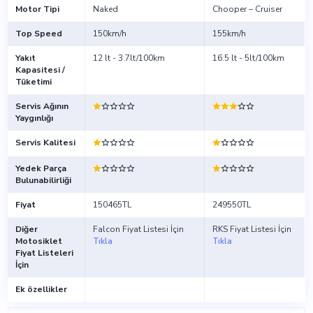
Motor Tipi
Naked
Chooper – Cruiser
Top Speed
150km/h
155km/h
Yakıt
12 lt - 3.7lt/100km
16.5 lt - 5lt/100km
Kapasitesi /
Tüketimi
Servis Ağının
Yaygınlığı
Servis Kalitesi
Yedek Parça
Bulunabilirliği
Fiyat
150465TL
249550TL
Diğer
Falcon Fiyat Listesi İçin
RKS Fiyat Listesi İçin
Motosiklet
Tıkla
Tıkla
Fiyat Listeleri
İçin
Ek özellikler