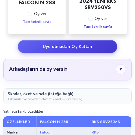
2024 YENİ RKS
FALCON N 288
SRV250VS
Oy ver
Oy ver
Tam teknik sayfa
Tam teknik sayfa
Üye olmadan Oy Kullan
Arkadaşların da oy versin
▾
Skorlar, özet ve sele (isteğe bağlı)
Tahminler ve tablodan otomatik özet — istersen aç.
Yalnızca farklı özellikler
ÖZELLIKLER
FALCON N 288
RKS SRV250VS
Marka
Falcon
RKS