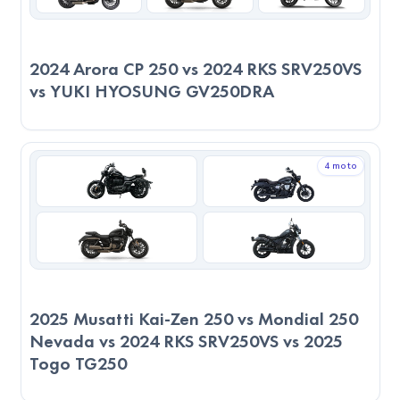
dakikada
tamamlar. Bu mesafede
3.7 litre
yakıt tüketir ve
yaklaşık
172.86 TL
harcar.
2024 RKS SRV250VS, maksimum 155 km/h hıza sahip.
2024 Arora CP 250 vs 2024 RKS SRV250VS
Ortalama 109 km/h hızla bu mesafeyi
55 dakikada
vs YUKI HYOSUNG GV250DRA
tamamlar.
5 litre
yakıt tüketir ve maliyeti
233.6 TL
olur.
2023 FALCON N 288, bu senaryoda daha hızlı ulaşım ve
daha düşük yakıt maliyeti ile avantajlı görünüyor.
4 moto
Sonuç
Teknik Performans:
Puanlar girilmediği için sadece teknik verilere göre
değerlendirme yapılmıştır.
2025 Musatti Kai-Zen 250 vs Mondial 250
Servis ve Parça Durumu:
Nevada vs 2024 RKS SRV250VS vs 2025
2024 RKS SRV250VS, daha yaygın servis ağına sahip. Yedek
Togo TG250
parça bulunabilirliği açısından büyük fark bulunmamaktadır.