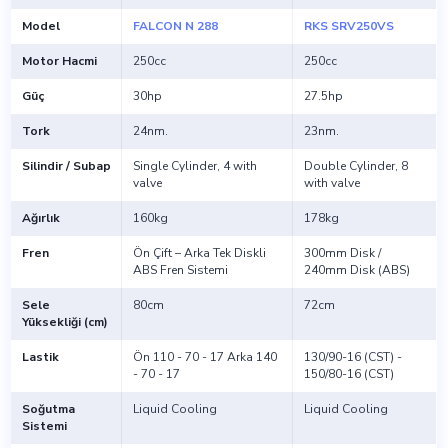
Model
FALCON N 288
RKS SRV250VS
Motor Hacmi
250cc
250cc
Güç
30hp
27.5hp
Tork
24nm.
23nm.
Silindir / Subap
Single Cylinder, 4 with
Double Cylinder, 8
valve
with valve
Ağırlık
160kg
178kg
Fren
Ön Çift – Arka Tek Diskli
300mm Disk /
ABS Fren Sistemi
240mm Disk (ABS)
Sele
80cm
72cm
Yüksekliği (cm)
Lastik
Ön 110 - 70 - 17 Arka 140
130/90-16 (CST) -
- 70 - 17
150/80-16 (CST)
Soğutma
Liquid Cooling
Liquid Cooling
Sistemi