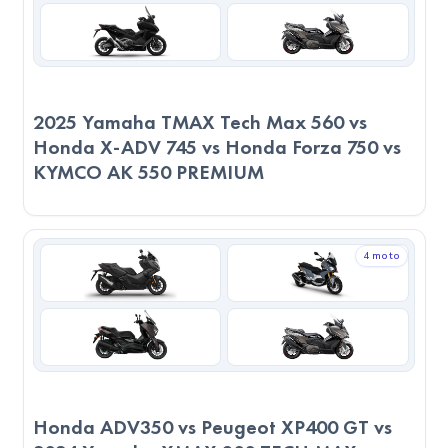
kullanımda daha pratik ve kolay manevra kabiliyeti sunar.
2023 KYMCO CV3 ise daha ağır yapısıyla uzun yolculuklarda
ve yüksek hızlarda daha stabil bir sürüş sağlar. Ayrıca, 2023
KYMCO CV3, 79.5cm sele yüksekliği ile uzun boylu sürücüler
2025 Yamaha TMAX Tech Max 560 vs
için daha uygun bir konfor sunar. 2023 KYMCO AK 550
Honda X-ADV 745 vs Honda Forza 750 vs
PREMIUM ise 78.5cm sele yüksekliği ile ortalama boydaki
KYMCO AK 550 PREMIUM
sürücüler için daha ergonomik bir sürüş sağlar.
6. Kullanım Alanları
4 moto
2023 KYMCO AK 550 PREMIUM ve 2023 KYMCO CV3,
Scooter türünde motosikletlerdir. şehir içi ulaşımda pratiklik
ve yakıt ekonomisi arayan kullanıcılar için mükemmel bir
seçimdir. Kısa mesafeler ve günlük işler için idealdir.
Servis ve Parça Durumu
Honda ADV350 vs Peugeot XP400 GT vs
2023 KYMCO AK 550 PREMIUM ve 2023 KYMCO CV3,