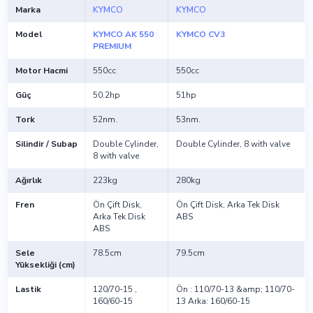
Marka
KYMCO
KYMCO
Model
KYMCO AK 550
KYMCO CV3
PREMIUM
Motor Hacmi
550cc
550cc
Güç
50.2hp
51hp
Tork
52nm.
53nm.
Silindir / Subap
Double Cylinder,
Double Cylinder, 8 with valve
8 with valve
Ağırlık
223kg
280kg
Fren
Ön Çift Disk,
Ön Çift Disk, Arka Tek Disk
Arka Tek Disk
ABS
ABS
Sele
78.5cm
79.5cm
Yüksekliği (cm)
Lastik
120/70-15 ,
Ön : 110/70-13 &amp; 110/70-
160/60-15
13 Arka: 160/60-15