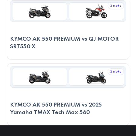
olacaktır. Son kararı verirken, sadece teknik verilere değil,
2 moto
kullanım amacınıza, sürüş alışkanlıklarınıza ve motosikleti
nerede kullanacağınızı göz önünde bulundurmanız önemlidir.
KYMCO AK 550 PREMIUM vs QJ MOTOR
SRT550 X
2 moto
KYMCO AK 550 PREMIUM vs 2025
Yamaha TMAX Tech Max 560