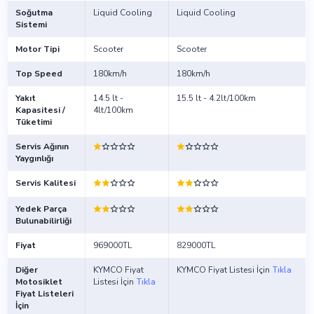
Soğutma
Liquid Cooling
Liquid Cooling
Sistemi
Motor Tipi
Scooter
Scooter
Top Speed
180km/h
180km/h
Yakıt
14.5 lt -
15.5 lt - 4.2lt/100km
Kapasitesi /
4lt/100km
Tüketimi
Servis Ağının
Yaygınlığı
Servis Kalitesi
Yedek Parça
Bulunabilirliği
Fiyat
969000TL
829000TL
Diğer
KYMCO Fiyat
KYMCO Fiyat Listesi İçin
Tıkla
Motosiklet
Listesi İçin
Tıkla
Fiyat Listeleri
İçin