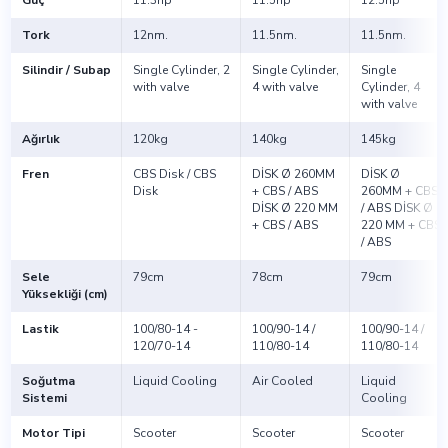
Tork
12nm.
11.5nm.
11.5nm.
Silindir / Subap
Single Cylinder, 2
Single Cylinder,
Single
with valve
4 with valve
Cylinder, 4
with valve
Ağırlık
120kg
140kg
145kg
Fren
CBS Disk / CBS
DİSK Ø 260MM
DİSK Ø
Disk
+ CBS / ABS
260MM + CBS
DİSK Ø 220 MM
/ ABS DİSK Ø
+ CBS / ABS
220 MM + CBS
/ ABS
Sele
79cm
78cm
79cm
Yüksekliği (cm)
Lastik
100/80-14 -
100/90-14 /
100/90-14 /
120/70-14
110/80-14
110/80-14
Soğutma
Liquid Cooling
Air Cooled
Liquid
Sistemi
Cooling
Motor Tipi
Scooter
Scooter
Scooter