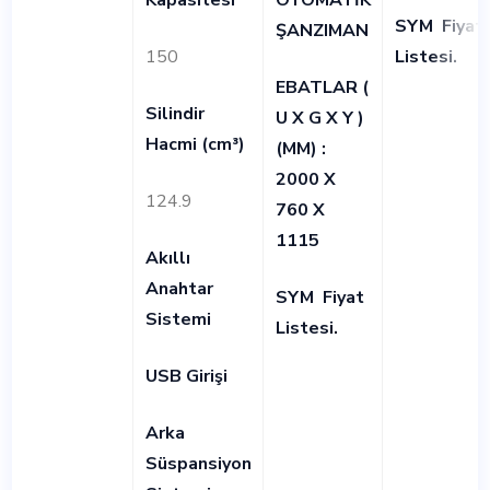
SYM
Fiyat
ŞANZIMAN
150
Listesi
.
EBATLAR (
Silindir
U X G X Y )
Hacmi (cm³)
(MM) :
2000 X
124.9
760 X
1115
Akıllı
Anahtar
SYM
Fiyat
Sistemi
Listesi
.
USB Girişi
Arka
Süspansiyon