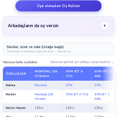
Üye olmadan Oy Kullan
Arkadaşların da oy versin
▾
Skorlar, özet ve sele (isteğe bağlı)
Tahminler ve tablodan otomatik özet — istersen aç.
Yalnızca farklı özellikler
Sütunları görmek için tabloyu yatay kaydırın →
MONDIAL 125
SYM JET X
SYM JET X
ÖZELLIKLER
STRADA
TCS
ABS
Marka
Mondial
SYM
SYM
Model
Mondial 125
SYM JET X TCS
SYM JET X
Strada
ABS
Motor Hacmi
125cc
125cc
125cc
Güç
11.3hp
11.5hp
12.5hp