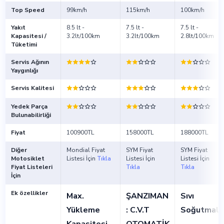
Top Speed
99km/h
115km/h
100km/h
Yakıt
8.5 lt -
7.5 lt -
7.5 lt -
Kapasitesi /
3.2lt/100km
3.2lt/100km
2.8lt/100km
Tüketimi
Servis Ağının
Yaygınlığı
Servis Kalitesi
Yedek Parça
Bulunabilirliği
Fiyat
100900TL
158000TL
188000TL
Diğer
Mondial Fiyat
SYM Fiyat
SYM Fiyat
Motosiklet
Listesi İçin
Tıkla
Listesi İçin
Listesi İçin
Fiyat Listeleri
Tıkla
Tıkla
İçin
Ek özellikler
Max.
ŞANZIMAN
Sıvı
Yükleme
: C.V.T
Soğutmalı
Kapasitesi
OTOMATİK