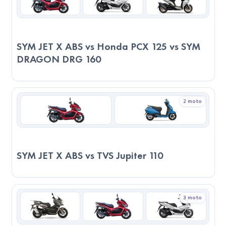
edilen: 2023 SYM JET X TCS. Nihai tercih; ergonomi, sigorta,
ikinci el, servis yakınlığı ve kişisel sürüş zevkinizle şekillenir.
SYM JET X ABS vs Honda PCX 125 vs SYM
DRAGON DRG 160
2 moto
SYM JET X ABS vs TVS Jupiter 110
3 moto