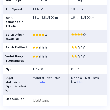
Motor Tipi
Commuter
Touring
Top Speed
143km/h
100km/h
Yakıt
18 lt - 2.8lt/100km
16 lt - 4lt/100km
Kapasitesi /
Tüketimi
Servis Ağının
Yaygınlığı
Servis Kalitesi
Yedek Parça
Bulunabilirliği
Fiyat
181700TL
83301TL
Diğer
Mondial Fiyat Listesi
Mondial Fiyat Listesi
Motosiklet
İçin
Tıkla
İçin
Tıkla
Fiyat Listeleri
İçin
Ek özellikler
USB Giriş