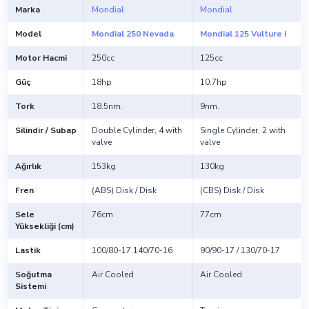
Marka
Mondial
Mondial
Model
Mondial 250 Nevada
Mondial 125 Vulture i
Motor Hacmi
250cc
125cc
Güç
18hp
10.7hp
Tork
18.5nm.
9nm.
Silindir / Subap
Double Cylinder, 4 with
Single Cylinder, 2 with
valve
valve
Ağırlık
153kg
130kg
Fren
(ABS) Disk / Disk
(CBS) Disk / Disk
Sele
76cm
77cm
Yüksekliği (cm)
Lastik
100/80-17 140/70-16
90/90-17 / 130/70-17
Soğutma
Air Cooled
Air Cooled
Sistemi