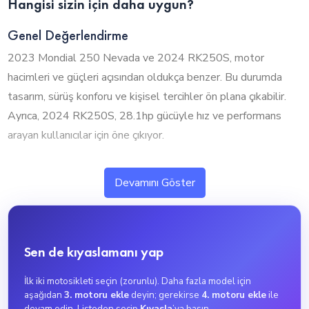
Hangisi sizin için daha uygun?
Genel Değerlendirme
2023 Mondial 250 Nevada ve 2024 RK250S, motor
hacimleri ve güçleri açısından oldukça benzer. Bu durumda
tasarım, sürüş konforu ve kişisel tercihler ön plana çıkabilir.
Ayrıca, 2024 RK250S, 28.1hp gücüyle hız ve performans
arayan kullanıcılar için öne çıkıyor.
1. Silindir Hacmi ve Performans
Devamını Göster
2023 Mondial 250 Nevada ve 2024 RK250S, neredeyse
aynı motor hacmine sahip olup benzer performans sunuyor.
Bu durumda tasarım, sürüş konforu ve diğer özellikler
Sen de kıyaslamanı yap
tercihinizde daha etkili olacaktır.
2023 Mondial 250 Nevada, 250cc motor hacmiyle yüksek
İlk iki motosikleti seçin (zorunlu). Daha fazla model için
performans ve hızlanma isteyen kullanıcılar için ideal. Orta
aşağıdan
3. motoru ekle
deyin; gerekirse
4. motoru ekle
ile
düzey kullanıcılar için şehir içi ve kısa mesafelerde idealdir.
devam edin. Listeden seçip
Kıyasla
’ya basın.