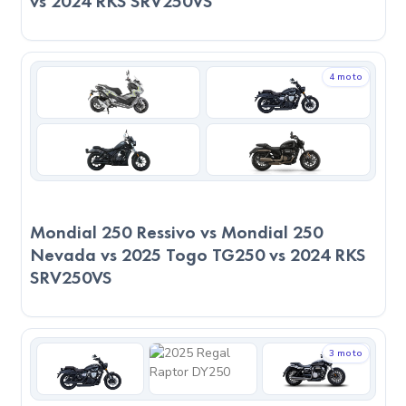
vs 2024 RKS SRV250VS
bulunabilirliği açısından büyük fark bulunmamaktadır.
Genel Değerlendirme:
4 moto
Her iki modelin de öne çıktığı farklı alanlar bulunuyor. 2023
Mondial 250 Nevada, bazı teknik alanlarda avantaj sunarken;
2024 RK250S ise farklı kategorilerde öne çıkabiliyor. Eğer
konfor, yakıt ekonomisi ve şehir içi pratiklik arıyorsanız 2023
Mondial 250 Nevada sizin için uygun olabilir. Ancak yüksek
hız, tork ve agresif kullanım önceliğinizse, 2024 RK250S
Mondial 250 Ressivo vs Mondial 250
daha cazip bir seçenek olacaktır. Son kararı verirken, sadece
Nevada vs 2025 Togo TG250 vs 2024 RKS
teknik verilere değil, kullanım amacınıza, sürüş
SRV250VS
alışkanlıklarınıza ve motosikleti nerede kullanacağınızı göz
önünde bulundurmanız önemlidir.
3 moto