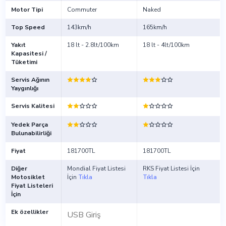
Motor Tipi
Commuter
Naked
Top Speed
143km/h
165km/h
Yakıt
18 lt - 2.8lt/100km
18 lt - 4lt/100km
Kapasitesi /
Tüketimi
Servis Ağının
Yaygınlığı
Servis Kalitesi
Yedek Parça
Bulunabilirliği
Fiyat
181700TL
181700TL
Diğer
Mondial Fiyat Listesi
RKS Fiyat Listesi İçin
Motosiklet
İçin
Tıkla
Tıkla
Fiyat Listeleri
İçin
Ek özellikler
USB Giriş