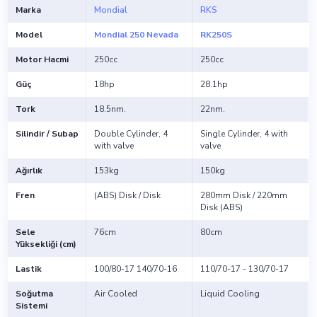
Marka
Mondial
RKS
Model
Mondial 250 Nevada
RK250S
Motor Hacmi
250cc
250cc
Güç
18hp
28.1hp
Tork
18.5nm.
22nm.
Silindir / Subap
Double Cylinder, 4
Single Cylinder, 4 with
with valve
valve
Ağırlık
153kg
150kg
Fren
(ABS) Disk / Disk
280mm Disk / 220mm
Disk (ABS)
Sele
76cm
80cm
Yüksekliği (cm)
Lastik
100/80-17 140/70-16
110/70-17 - 130/70-17
Soğutma
Air Cooled
Liquid Cooling
Sistemi