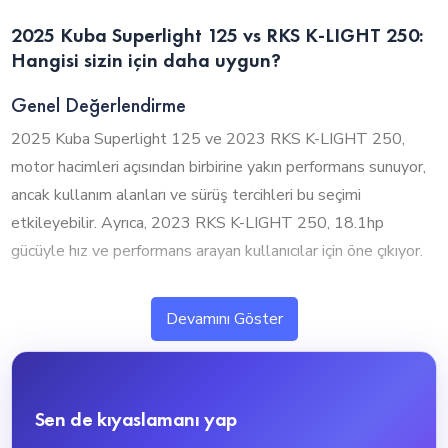
2025 Kuba Superlight 125 vs RKS K-LIGHT 250:
Hangisi sizin için daha uygun?
Genel Değerlendirme
2025 Kuba Superlight 125 ve 2023 RKS K-LIGHT 250,
motor hacimleri açısından birbirine yakın performans sunuyor,
ancak kullanım alanları ve sürüş tercihleri bu seçimi
etkileyebilir. Ayrıca, 2023 RKS K-LIGHT 250, 18.1hp
gücüyle hız ve performans arayan kullanıcılar için öne çıkıyor.
1. Silindir Hacmi ve Performans
Devamını Göster
2025 Kuba Superlight 125 ve 2023 RKS K-LIGHT 250,
motor hacimleri açısından birbirine yakın seviyelerde
bulunuyor. 2023 RKS K-LIGHT 250, 250cc ile biraz daha
Sen de kıyaslamanı yap
güçlü bir performans sunarken, 2025 Kuba Superlight 125
ise 125cc ile daha ekonomik ve dengeli bir yapı sunuyor.