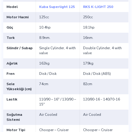
Model
Kuba Superlight 125
RKS K-LIGHT 250
Motor Hacmi
125cc
250cc
Güç
10.4hp
18.1hp
Tork
8.9nm.
16nm.
Silindir / Subap
Single Cylinder, 4 with
Double Cylinder, 4 with
valve
valve
Ağırlık
162kg
179kg
Fren
Disk / Disk
Disk / Disk (ABS)
Sele
74cm
82cm
Yüksekliği (cm)
Lastik
110/90 – 16″ / 130/90 –
120/80-16 - 140/70-16
15″
Soğutma
Air Cooled
Air Cooled
Sistemi
Motor Tipi
Chooper – Cruiser
Chooper – Cruiser