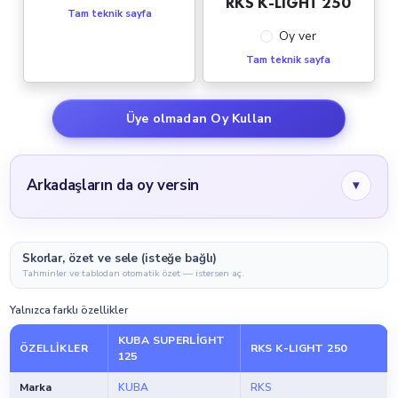
RKS K-LIGHT 250
Tam teknik sayfa
Oy ver
Tam teknik sayfa
Üye olmadan Oy Kullan
Arkadaşların da oy versin
▾
Skorlar, özet ve sele (isteğe bağlı)
Tahminler ve tablodan otomatik özet — istersen aç.
Yalnızca farklı özellikler
KUBA SUPERLIGHT
ÖZELLIKLER
RKS K-LIGHT 250
125
Marka
KUBA
RKS