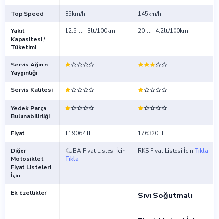
Top Speed
85km/h
145km/h
Yakıt
12.5 lt - 3lt/100km
20 lt - 4.2lt/100km
Kapasitesi /
Tüketimi
Servis Ağının
Yaygınlığı
Servis Kalitesi
Yedek Parça
Bulunabilirliği
Fiyat
119064TL
176320TL
Diğer
KUBA Fiyat Listesi İçin
RKS Fiyat Listesi İçin
Tıkla
Motosiklet
Tıkla
Fiyat Listeleri
İçin
Ek özellikler
Sıvı Soğutmalı