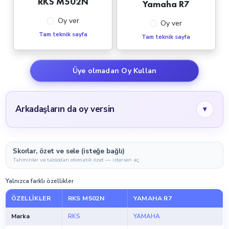
RKS M502N
Yamaha R7
Oy ver
Oy ver
Tam teknik sayfa
Tam teknik sayfa
Üye olmadan Oy Kullan
Arkadaşların da oy versin
▾
Skorlar, özet ve sele (isteğe bağlı)
Tahminler ve tablodan otomatik özet — istersen aç.
Yalnızca farklı özellikler
ÖZELLIKLER
RKS M502N
YAMAHA R7
Marka
RKS
YAMAHA