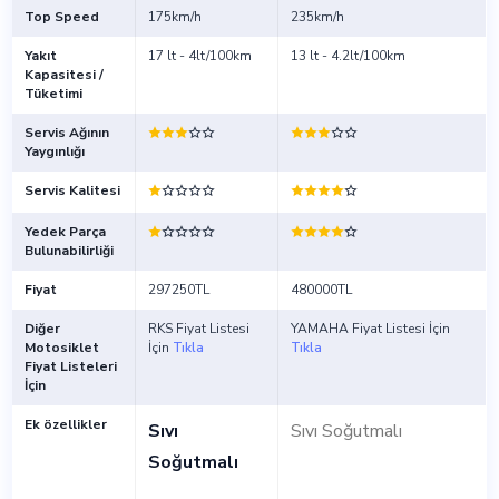
Top Speed
175km/h
235km/h
Yakıt
17 lt - 4lt/100km
13 lt - 4.2lt/100km
Kapasitesi /
Tüketimi
Servis Ağının
Yaygınlığı
Servis Kalitesi
Yedek Parça
Bulunabilirliği
Fiyat
297250TL
480000TL
Diğer
RKS Fiyat Listesi
YAMAHA Fiyat Listesi İçin
Motosiklet
İçin
Tıkla
Tıkla
Fiyat Listeleri
İçin
Ek özellikler
Sıvı
Sıvı Soğutmalı
Soğutmalı