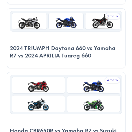
daha ekonomik bir tercih olabilir.
Gerçek Yolculuk Senaryosu (100 km)
3 moto
2023 RKS M502N, maksimum 175 km/h hıza sahip.
Ortalama 123 km/h hızla 100 km'lik bir yolculuğu
49
dakikada
tamamlar. Bu mesafede
4 litre
yakıt tüketir ve
2024 TRIUMPH Daytona 660 vs Yamaha
yaklaşık
186.88 TL
harcar.
R7 vs 2024 APRILIA Tuareg 660
2023 Yamaha R7, maksimum 235 km/h hıza sahip. Ortalama
165 km/h hızla bu mesafeyi
36 dakikada
tamamlar.
4.2
litre
yakıt tüketir ve maliyeti
196.22 TL
olur.
4 moto
2023 RKS M502N, bu senaryoda daha hızlı ulaşım ve daha
düşük yakıt maliyeti ile avantajlı görünüyor.
Sonuç
Teknik Performans:
Puanlar girilmediği için sadece teknik verilere göre
Honda CBR650R vs Yamaha R7 vs Suzuki