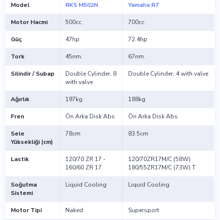
Model
RKS M502N
Yamaha R7
Motor Hacmi
500cc
700cc
Güç
47hp
72.4hp
Tork
45nm.
67nm.
Silindir / Subap
Double Cylinder, 8
Double Cylinder, 4 with valve
with valve
Ağırlık
197kg
188kg
Fren
Ön Arka Disk Abs
Ön Arka Disk Abs
Sele
78cm
83.5cm
Yüksekliği (cm)
Lastik
120/70 ZR 17 -
120/70ZR17M/C (58W)
160/60 ZR 17
180/55ZR17M/C (73W) T
Soğutma
Liquid Cooling
Liquid Cooling
Sistemi
Motor Tipi
Naked
Supersport