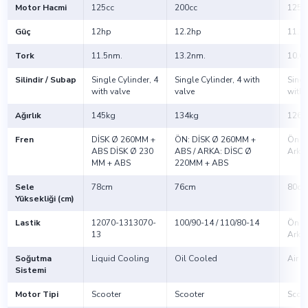
Motor Hacmi
125cc
200cc
125c
Güç
12hp
12.2hp
11.1
Tork
11.5nm.
13.2nm.
10.6
Silindir / Subap
Single Cylinder, 4
Single Cylinder, 4 with
Singl
with valve
valve
with 
Ağırlık
145kg
134kg
126k
Fren
DİSK Ø 260MM +
ÖN: DİSK Ø 260MM +
Ön D
ABS DİSK Ø 230
ABS / ARKA: DİSC Ø
Arka 
MM + ABS
220MM + ABS
Sele
78cm
76cm
80c
Yüksekliği (cm)
Lastik
12070-1313070-
100/90-14 / 110/80-14
Ön : 
13
Arka 
Soğutma
Liquid Cooling
Oil Cooled
Air 
Sistemi
Motor Tipi
Scooter
Scooter
Scoo