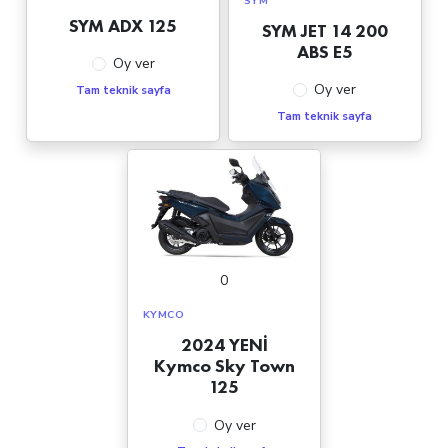
SYM
SYM ADX 125
SYM JET 14 200
ABS E5
Oy ver
Oy ver
Tam teknik sayfa
Tam teknik sayfa
0
KYMCO
2024 YENİ
Kymco Sky Town
125
Oy ver