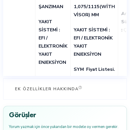
ŞANZIMAN
1,075/1115(WİTH
Ark
VİSOR) MM
YAKIT
Süs
SİSTEMİ :
YAKIT SİSTEMİ :
:
Çif
EFI /
EFI / ELEKTRONİK
ELEKTRONİK
YAKIT
YAKIT
ENJEKSİYON
ENJEKSİYON
SYM
Fiyat Listesi
.
EK ÖZELLIKLER HAKKINDA
Görüşler
Yorum yazmak için önce yukarıdan bir modele oy vermen gerekir.