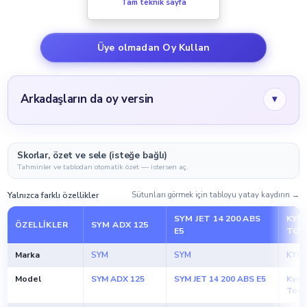
Tam teknik sayfa
Üye olmadan Oy Kullan
Arkadaşların da oy versin
▾
Skorlar, özet ve sele (isteğe bağlı)
Tahminler ve tablodan otomatik özet — istersen aç.
Yalnızca farklı özellikler
Sütunları görmek için tabloyu yatay kaydırın →
SYM JET 14 200 ABS
KYM
ÖZELLIKLER
SYM ADX 125
E5
TOW
Marka
SYM
SYM
KYM
Model
SYM ADX 125
SYM JET 14 200 ABS E5
Kymc
Town