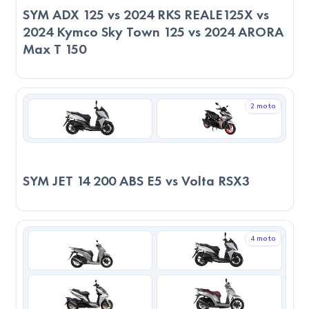
öne çıkan: 2023 SYM JET 14 200 ABS E5. Maksimum hızda
SYM ADX 125 vs 2024 RKS REALE125X vs
öne çıkan: 2023 SYM ADX 125. Nihai tercih; ergonomi,
2024 Kymco Sky Town 125 vs 2024 ARORA
sigorta, ikinci el, servis yakınlığı ve kişisel sürüş zevkinizle
Max T 150
şekillenir.
2 moto
SYM JET 14 200 ABS E5 vs Volta RSX3
4 moto