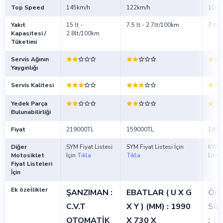
Top Speed
145km/h
122km/h
100k
Yakıt
15 lt -
7.5 lt - 2.7lt/100km
7 lt 
Kapasitesi /
2.8lt/100km
Tüketimi
Servis Ağının
Yaygınlığı
Servis Kalitesi
Yedek Parça
Bulunabilirliği
Fiyat
219000TL
159000TL
1490
Diğer
SYM Fiyat Listesi
SYM Fiyat Listesi İçin
KYMC
Motosiklet
İçin
Tıkla
Tıkla
Liste
Fiyat Listeleri
İçin
Ek özellikler
ŞANZIMAN :
EBATLAR ( U X G
Ön
C.V.T
X Y ) (MM) : 1990
Süs
OTOMATİK
X 730 X
:
Te