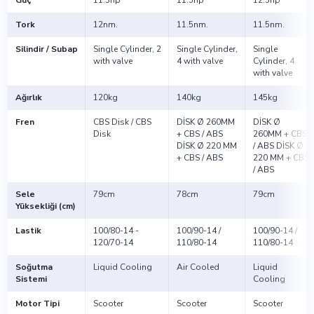
Tork
12nm.
11.5nm.
11.5nm.
Silindir / Subap
Single Cylinder, 2
Single Cylinder,
Single
with valve
4 with valve
Cylinder, 4
with valve
Ağırlık
120kg
140kg
145kg
Fren
CBS Disk / CBS
DİSK Ø 260MM
DİSK Ø
Disk
+ CBS / ABS
260MM + CBS
DİSK Ø 220 MM
/ ABS DİSK Ø
+ CBS / ABS
220 MM + CBS
/ ABS
Sele
79cm
78cm
79cm
Yüksekliği (cm)
Lastik
100/80-14 -
100/90-14 /
100/90-14 /
120/70-14
110/80-14
110/80-14
Soğutma
Liquid Cooling
Air Cooled
Liquid
Sistemi
Cooling
Motor Tipi
Scooter
Scooter
Scooter