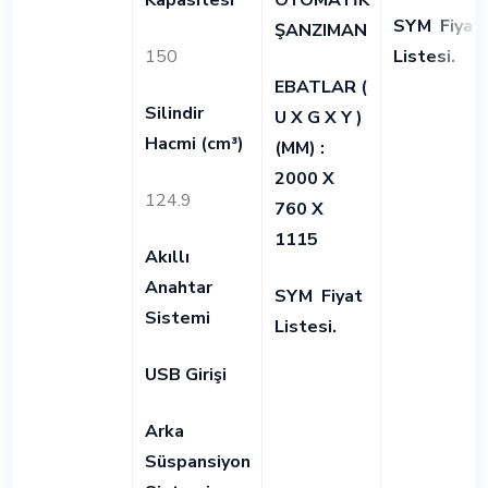
SYM
Fiyat
ŞANZIMAN
150
Listesi
.
EBATLAR (
Silindir
U X G X Y )
Hacmi (cm³)
(MM) :
2000 X
124.9
760 X
1115
Akıllı
Anahtar
SYM
Fiyat
Sistemi
Listesi
.
USB Girişi
Arka
Süspansiyon