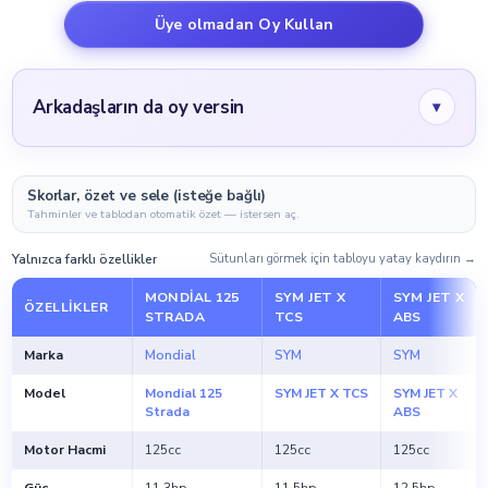
Üye olmadan Oy Kullan
Arkadaşların da oy versin
▾
Skorlar, özet ve sele (isteğe bağlı)
Tahminler ve tablodan otomatik özet — istersen aç.
Yalnızca farklı özellikler
Sütunları görmek için tabloyu yatay kaydırın →
MONDIAL 125
SYM JET X
SYM JET X
ÖZELLIKLER
STRADA
TCS
ABS
Marka
Mondial
SYM
SYM
Model
Mondial 125
SYM JET X TCS
SYM JET X
Strada
ABS
Motor Hacmi
125cc
125cc
125cc
Güç
11.3hp
11.5hp
12.5hp