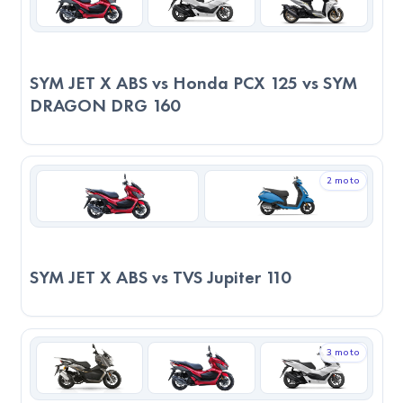
edilen: 2023 SYM JET X TCS. Nihai tercih; ergonomi, sigorta,
ikinci el, servis yakınlığı ve kişisel sürüş zevkinizle şekillenir.
SYM JET X ABS vs Honda PCX 125 vs SYM
DRAGON DRG 160
2 moto
SYM JET X ABS vs TVS Jupiter 110
3 moto