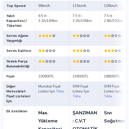
Top Speed
99km/h
115km/h
100km/h
Yakıt
8.5 lt -
7.5 lt -
7.5 lt -
Kapasitesi /
3.2lt/100km
3.2lt/100km
2.8lt/100km
Tüketimi
Servis Ağının
Yaygınlığı
Servis Kalitesi
Yedek Parça
Bulunabilirliği
Fiyat
100900TL
158000TL
188000TL
Diğer
Mondial Fiyat
SYM Fiyat
SYM Fiyat
Motosiklet
Listesi İçin
Tıkla
Listesi İçin
Listesi İçin
Fiyat Listeleri
Tıkla
Tıkla
İçin
Ek özellikler
Max.
ŞANZIMAN
Sıvı
Yükleme
: C.V.T
Soğutmalı
Kapasitesi
OTOMATİK