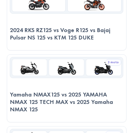
tamamlar.
2.2 litre
yakıt tüketir ve maliyeti
102.78 TL
olur.
2023 Yamaha NMAX125, düşük yakıt tüketimi ve ekonomik
sürüşüyle bu yolculukta tasarruf sağlıyor.
2024 RKS RZ125 vs Voge R125 vs Bajaj
Sonuç
Pulsar NS 125 vs KTM 125 DUKE
Teknik Performans:
Puanlar girilmediği için sadece teknik verilere göre
3 moto
değerlendirme yapılmıştır.
Servis ve Parça Durumu:
Her iki modelin servis ağı benzer seviyede. 2023 Yamaha
Yamaha NMAX125 vs 2025 YAMAHA
NMAX125, servis kalitesi açısından daha iyi yorumlara sahip.
NMAX 125 TECH MAX vs 2025 Yamaha
2023 Yamaha NMAX125, yedek parça erişiminde daha
NMAX 125
avantajlı.
Genel Değerlendirme: