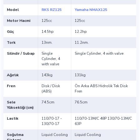
Model
RKS RZ125
Yamaha NMAX125
Motor Hacmi
125cc
125cc
Güç
14.5hp
12.2hp
Tork
13nm.
11.2nm.
Silindir / Subap
Single
Single Cylinder, 4 with valve
Cylinder, 4
with valve
Ağırlık
143kg
131kg
Fren
Disk / Disk
Ön Arka ABS Hidrolik Tek Disk
(ABS)
Fren
Sele
74.5cm
76.5cm
Yüksekliği (cm)
Lastik
110/70-17 -
110/70-13M/C 48P 130/70-13M/C
130/70-17
63P
Soğutma
Liquid Cooling
Liquid Cooling