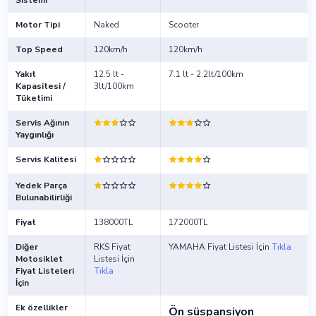
Sistemi
Motor Tipi
Naked
Scooter
Top Speed
120km/h
120km/h
Yakıt
12.5 lt -
7.1 lt - 2.2lt/100km
Kapasitesi /
3lt/100km
Tüketimi
Servis Ağının
Yaygınlığı
Servis Kalitesi
Yedek Parça
Bulunabilirliği
Fiyat
138000TL
172000TL
Diğer
RKS Fiyat
YAMAHA Fiyat Listesi İçin
Tıkla
Motosiklet
Listesi İçin
Fiyat Listeleri
Tıkla
İçin
Ek özellikler
Ön süspansiyon