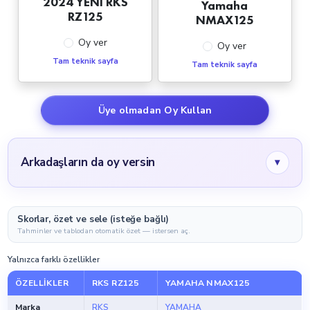
2024 YENİ RKS
Yamaha
RZ125
NMAX125
Oy ver
Oy ver
Tam teknik sayfa
Tam teknik sayfa
Üye olmadan Oy Kullan
Arkadaşların da oy versin
▾
Skorlar, özet ve sele (isteğe bağlı)
Tahminler ve tablodan otomatik özet — istersen aç.
Yalnızca farklı özellikler
ÖZELLIKLER
RKS RZ125
YAMAHA NMAX125
Marka
RKS
YAMAHA