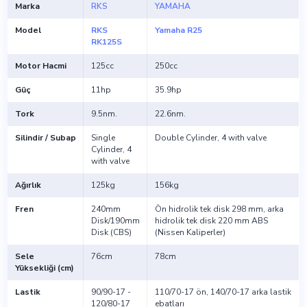
Marka
RKS
YAMAHA
Model
RKS
Yamaha R25
RK125S
Motor Hacmi
125cc
250cc
Güç
11hp
35.9hp
Tork
9.5nm.
22.6nm.
Silindir / Subap
Single
Double Cylinder, 4 with valve
Cylinder, 4
with valve
Ağırlık
125kg
156kg
Fren
240mm
Ön hidrolik tek disk 298 mm, arka
Disk/190mm
hidrolik tek disk 220 mm ABS
Disk (CBS)
(Nissen Kaliperler)
Sele
76cm
78cm
Yüksekliği (cm)
Lastik
90/90-17 -
110/70-17 ön, 140/70-17 arka lastik
120/80-17
ebatları