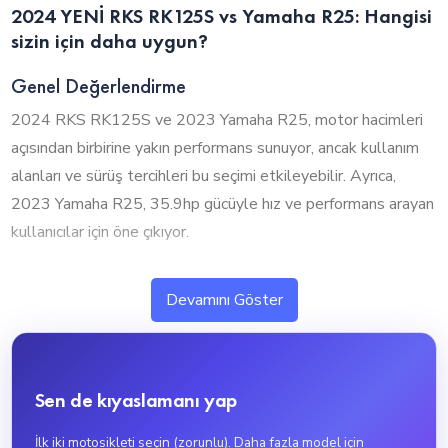
2024 YENİ RKS RK125S vs Yamaha R25: Hangisi
sizin için daha uygun?
Genel Değerlendirme
2024 RKS RK125S ve 2023 Yamaha R25, motor hacimleri
açısından birbirine yakın performans sunuyor, ancak kullanım
alanları ve sürüş tercihleri bu seçimi etkileyebilir. Ayrıca,
2023 Yamaha R25, 35.9hp gücüyle hız ve performans arayan
kullanıcılar için öne çıkıyor.
1. Silindir Hacmi ve Performans
Devamını Göster
2024 RKS RK125S ve 2023 Yamaha R25, motor hacimleri
açısından birbirine yakın seviyelerde bulunuyor. 2023 Yamaha
R25, 250cc ile biraz daha güçlü bir performans sunarken,
Sen de kıyaslamanı yap
2024 RKS RK125S ise 125cc ile daha ekonomik ve dengeli
bir yapı sunuyor.
İlk iki motosikleti seçin (zorunlu). Daha fazla model için