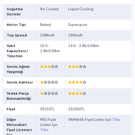
Soğutma
Air Cooled
Liquid Cooling
Sistemi
Motor Tipi
Naked
Supersport
Top Speed
109km/h
193km/h
Yakıt
16 lt -
14 lt - 3.8lt/100km
Kapasitesi /
2.8lt/100km
Tüketimi
Servis Ağının
Yaygınlığı
Servis Kalitesi
Yedek Parça
Bulunabilirliği
Fiyat
93150TL
332000TL
Diğer
RKS Fiyat
YAMAHA Fiyat Listesi İçin
Tıkla
Motosiklet
Listesi İçin
Fiyat Listeleri
Tıkla