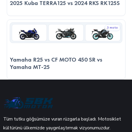
kullanım amacınıza, sürüş alışkanlıklarınıza ve motosikleti
2025 Kuba TERRA125 vs 2024 RKS RK125S
nerede kullanacağınızı göz önünde bulundurmanız önemlidir.
3 moto
Yamaha R25 vs CF MOTO 450 SR vs
Yamaha MT-25
Tüm tutku göğsümüze vuran rüzgarla başladı. Motosiklet
kültürünü ülkemizde yaygınlaştırmak vizyonumuzdur.