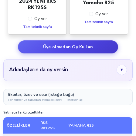
2024 YENİ RKS
Yamaha R25
RK125S
Oy ver
Oy ver
Tam teknik sayfa
Tam teknik sayfa
Üye olmadan Oy Kullan
Arkadaşların da oy versin
▾
Skorlar, özet ve sele (isteğe bağlı)
Tahminler ve tablodan otomatik özet — istersen aç.
Yalnızca farklı özellikler
RKS
ÖZELLIKLER
YAMAHA R25
RK125S