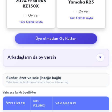
2024 YENİ RKS
Yamaha R25
RZ150X
Oy ver
Oy ver
Tam teknik sayfa
Tam teknik sayfa
Üye olmadan Oy Kullan
Arkadaşların da oy versin
▾
Skorlar, özet ve sele (isteğe bağlı)
Tahminler ve tablodan otomatik özet — istersen aç.
Yalnızca farklı özellikler
RKS
ÖZELLIKLER
YAMAHA R25
RZ150X