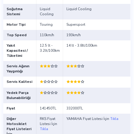
Soğutma
Liquid
Liquid Cooling
Sistemi
Cooling
Motor Tipi
Touring
Supersport
Top Speed
110km/h
193km/h
Yakıt
12.5 lt -
14 lt - 3.8lt/100km
Kapasitesi /
3.2lt/100km
Tüketimi
Servis Ağının
Yaygınlığı
Servis Kalitesi
Yedek Parça
Bulunabilirliği
Fiyat
141450TL
332000TL
Diğer
RKS Fiyat
YAMAHA Fiyat Listesi İçin
Tıkla
Motosiklet
Listesi İçin
Fiyat Listeleri
Tıkla