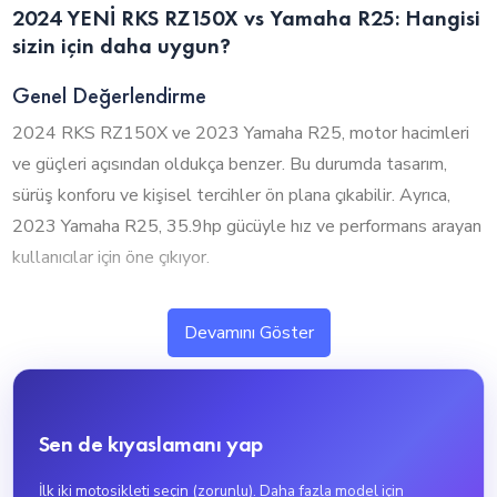
2024 YENİ RKS RZ150X vs Yamaha R25: Hangisi
sizin için daha uygun?
Genel Değerlendirme
2024 RKS RZ150X ve 2023 Yamaha R25, motor hacimleri
ve güçleri açısından oldukça benzer. Bu durumda tasarım,
sürüş konforu ve kişisel tercihler ön plana çıkabilir. Ayrıca,
2023 Yamaha R25, 35.9hp gücüyle hız ve performans arayan
kullanıcılar için öne çıkıyor.
1. Silindir Hacmi ve Performans
Devamını Göster
2024 RKS RZ150X ve 2023 Yamaha R25, neredeyse aynı
motor hacmine sahip olup benzer performans sunuyor. Bu
durumda tasarım, sürüş konforu ve diğer özellikler
Sen de kıyaslamanı yap
tercihinizde daha etkili olacaktır.
2023 Yamaha R25, 250cc motor hacmiyle yüksek
İlk iki motosikleti seçin (zorunlu). Daha fazla model için