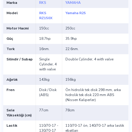
Marka
RKS
YAMAHA
Model
RKS
Yamaha R25
RZ150X
Motor Hacmi
150cc
250cc
Güç
18.7hp
35.9hp
Tork
16nm.
22.6nm.
Silindir / Subap
Single
Double Cylinder, 4 with valve
Cylinder, 4
with valve
Ağırlık
143kg
156kg
Fren
Disk / Disk
Ön hidrolik tek disk 298 mm, arka
(ABS)
hidrolik tek disk 220 mm ABS
(Nissen Kaliperler)
Sele
77cm
78cm
Yüksekliği (cm)
Lastik
110/70-17 -
110/70-17 ön, 140/70-17 arka lastik
130/70-17
ebatları