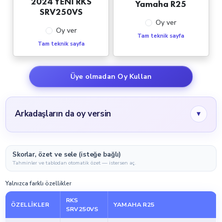
2024 YENİ RKS
Yamaha R25
SRV250VS
Oy ver
Oy ver
Tam teknik sayfa
Tam teknik sayfa
Üye olmadan Oy Kullan
Arkadaşların da oy versin
▾
Skorlar, özet ve sele (isteğe bağlı)
Tahminler ve tablodan otomatik özet — istersen aç.
Yalnızca farklı özellikler
RKS
ÖZELLIKLER
YAMAHA R25
SRV250VS