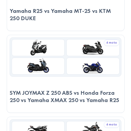
Yamaha R25 vs Yamaha MT-25 vs KTM
Servis ve Parça Durumu:
250 DUKE
Her iki modelin servis ağı benzer seviyede. 2023 Yamaha
R25, servis kalitesi açısından daha iyi yorumlara sahip. 2023
Yamaha R25, yedek parça erişiminde daha avantajlı.
4 moto
Genel Değerlendirme:
Her iki modelin de öne çıktığı farklı alanlar bulunuyor. 2024
RKS SRV250VS, bazı teknik alanlarda avantaj sunarken;
2023 Yamaha R25 ise farklı kategorilerde öne çıkabiliyor.
Eğer konfor, yakıt ekonomisi ve şehir içi pratiklik arıyorsanız
SYM JOYMAX Z 250 ABS vs Honda Forza
2024 RKS SRV250VS sizin için uygun olabilir. Ancak yüksek
250 vs Yamaha XMAX 250 vs Yamaha R25
hız, tork ve agresif kullanım önceliğinizse, 2023 Yamaha R25
daha cazip bir seçenek olacaktır. Son kararı verirken, sadece
teknik verilere değil, kullanım amacınıza, sürüş
4 moto
alışkanlıklarınıza ve motosikleti nerede kullanacağınızı göz