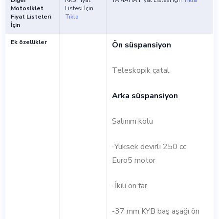
Diğer
RKS Fiyat
YAMAHA Fiyat Listesi İçin
Tıkla
Motosiklet
Listesi İçin
Fiyat Listeleri
Tıkla
İçin
Ek özellikler
Ön süspansiyon
Teleskopik çatal
Arka süspansiyon
Salınım kolu
-Yüksek devirli 250 cc
Euro5 motor
-İkili ön far
-37 mm KYB baş aşağı ön