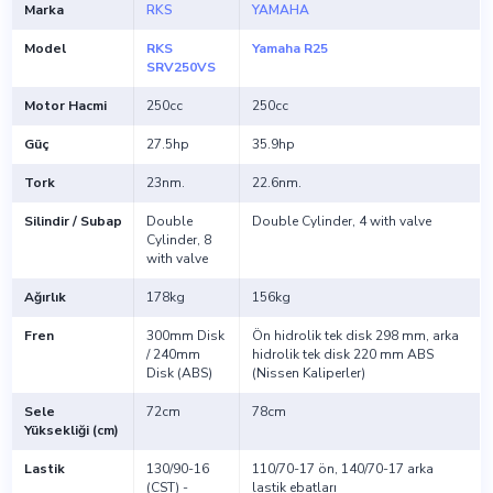
Marka
RKS
YAMAHA
Model
RKS
Yamaha R25
SRV250VS
Motor Hacmi
250cc
250cc
Güç
27.5hp
35.9hp
Tork
23nm.
22.6nm.
Silindir / Subap
Double
Double Cylinder, 4 with valve
Cylinder, 8
with valve
Ağırlık
178kg
156kg
Fren
300mm Disk
Ön hidrolik tek disk 298 mm, arka
/ 240mm
hidrolik tek disk 220 mm ABS
Disk (ABS)
(Nissen Kaliperler)
Sele
72cm
78cm
Yüksekliği (cm)
Lastik
130/90-16
110/70-17 ön, 140/70-17 arka
(CST) -
lastik ebatları