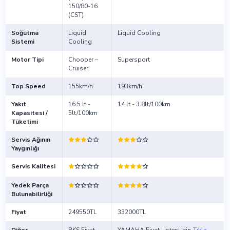
150/80-16
(CST)
Soğutma
Liquid
Liquid Cooling
Sistemi
Cooling
Motor Tipi
Chooper –
Supersport
Cruiser
Top Speed
155km/h
193km/h
Yakıt
16.5 lt -
14 lt - 3.8lt/100km
Kapasitesi /
5lt/100km
Tüketimi
Servis Ağının
Yaygınlığı
Servis Kalitesi
Yedek Parça
Bulunabilirliği
Fiyat
249550TL
332000TL