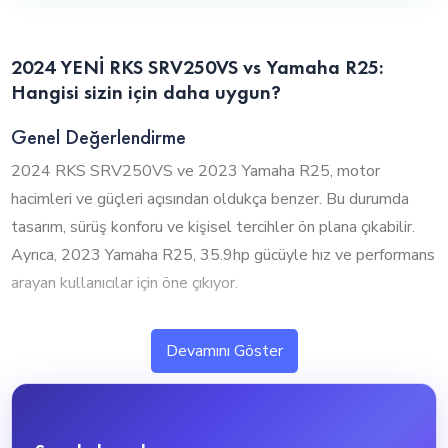
2024 YENİ RKS SRV250VS vs Yamaha R25:
Hangisi sizin için daha uygun?
Genel Değerlendirme
2024 RKS SRV250VS ve 2023 Yamaha R25, motor
hacimleri ve güçleri açısından oldukça benzer. Bu durumda
tasarım, sürüş konforu ve kişisel tercihler ön plana çıkabilir.
Ayrıca, 2023 Yamaha R25, 35.9hp gücüyle hız ve performans
arayan kullanıcılar için öne çıkıyor.
1. Silindir Hacmi ve Performans
Devamını Göster
2024 RKS SRV250VS ve 2023 Yamaha R25, neredeyse
aynı motor hacmine sahip olup benzer performans sunuyor.
Bu durumda tasarım, sürüş konforu ve diğer özellikler