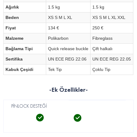
Ağırlık
1.5 kg
1.5 kg
Beden
XS S M L XL
XS S M L XL XXL
Fiyat
134 €
250 €
Malzeme
Polikarbon
Fibreglass
Bağlama Tipi
Quick release buckle
Çift halkalı
Sertifika
UN ECE REG 22.06
UN ECE REG 22.05
Kabuk Çeşidi
Tek Tip
Çoklu Tip
-Ek Özellikler-
PİNLOCK DESTEĞİ