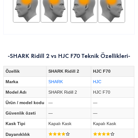
-SHARK Ridill 2 vs HJC F70 Teknik Özellikleri-
Özellik
SHARK Ridill 2
HJC F70
Marka
SHARK
HJC
Model Adı
SHARK Ridill 2
HJC F70
Ürün / model kodu
—
—
Güvenlik özeti
—
—
Kask Tipi
Kapalı Kask
Kapalı Kask
Dayanıklılık