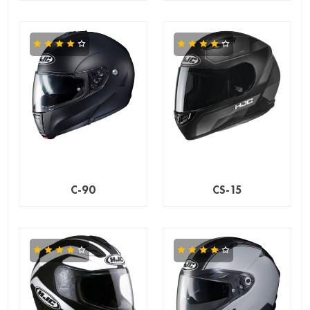
C-90
CS-15