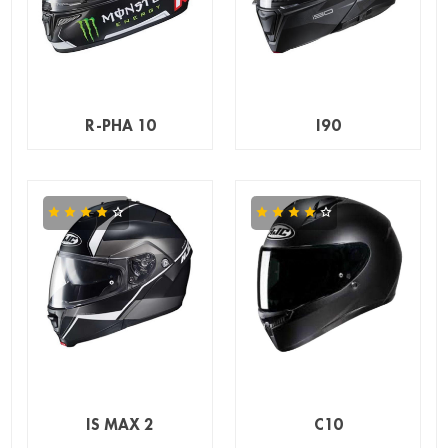
R-PHA 10
I90
IS MAX 2
C10