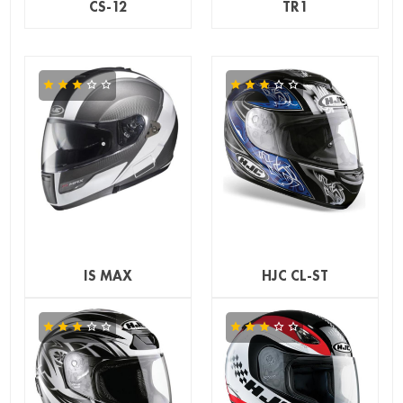
CS-12
TR1
IS MAX
HJC CL-ST