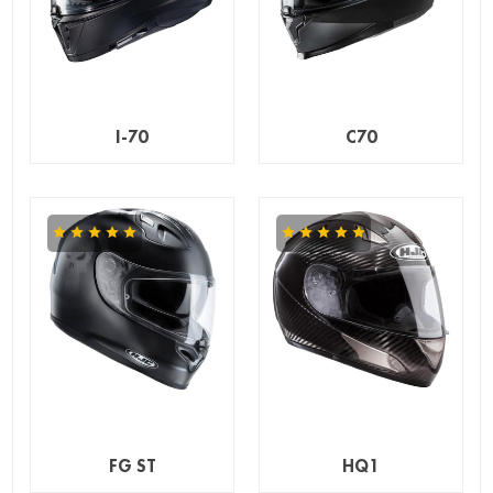
I-70
C70
FG ST
HQ1