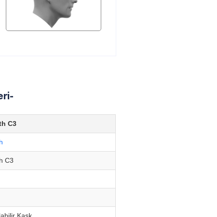
ri-
th C3
h
h C3
abilir Kask