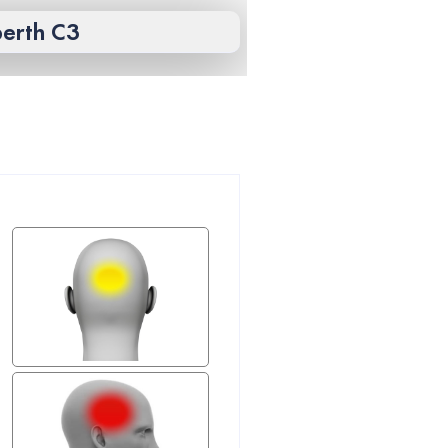
berth C3