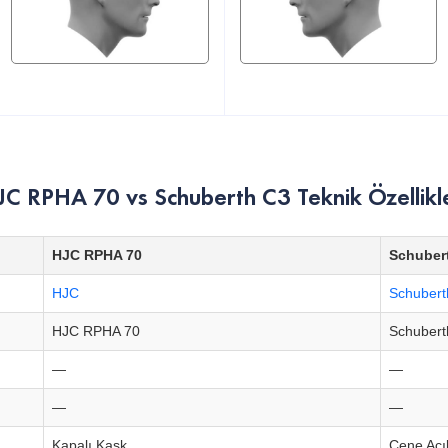
JC RPHA 70 vs Schuberth C3 Teknik Özellikle
HJC RPHA 70
Schuber
HJC
Schubert
HJC RPHA 70
Schubert
—
—
—
—
Kapalı Kask
Çene Açıl