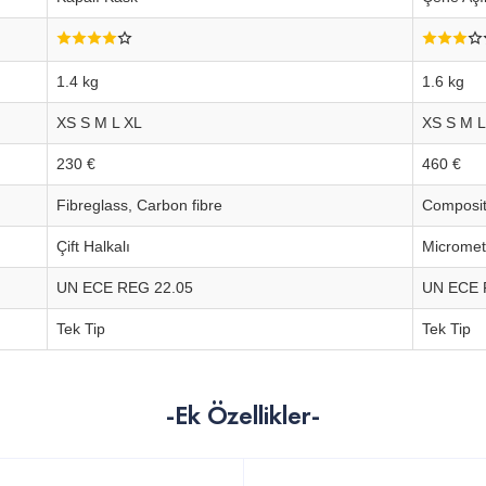
1.4 kg
1.6 kg
XS S M L XL
XS S M L
230 €
460 €
Fibreglass, Carbon fibre
Composit
Çift Halkalı
Micromet
UN ECE REG 22.05
UN ECE 
Tek Tip
Tek Tip
-Ek Özellikler-