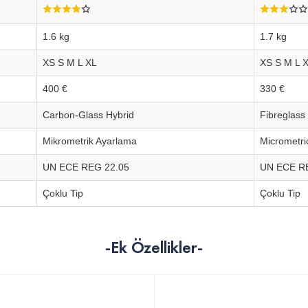
1.6 kg
1.7 kg
XS S M L XL
XS S M L 
400 €
330 €
Carbon-Glass Hybrid
Fibreglass
Mikrometrik Ayarlama
Micrometri
UN ECE REG 22.05
UN ECE R
Çoklu Tip
Çoklu Tip
-Ek Özellikler-