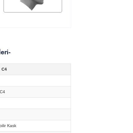
eri-
 C4
 C4
ilir Kask