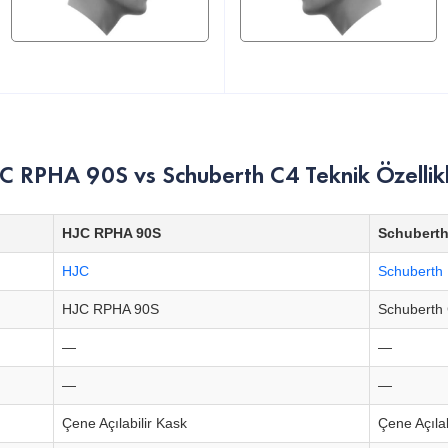
C RPHA 90S vs Schuberth C4 Teknik Özellikl
HJC RPHA 90S
Schuberth
HJC
Schuberth
HJC RPHA 90S
Schuberth
—
—
—
—
Çene Açılabilir Kask
Çene Açılab