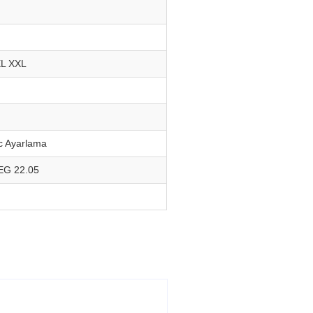
XL XXL
c Ayarlama
EG 22.05