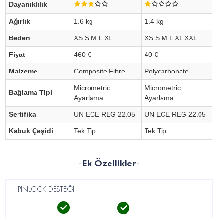
Dayanıklılık
Ağırlık
1.6 kg
1.4 kg
Beden
XS S M L XL
XS S M L XL XXL
Fiyat
460 €
40 €
Malzeme
Composite Fibre
Polycarbonate
Micrometric
Micrometric
Bağlama Tipi
Ayarlama
Ayarlama
Sertifika
UN ECE REG 22.05
UN ECE REG 22.05
Kabuk Çeşidi
Tek Tip
Tek Tip
-Ek Özellikler-
PİNLOCK DESTEĞİ