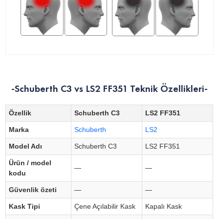
-Schuberth C3 vs LS2 FF351 Teknik Özellikleri-
Özellik
Schuberth C3
LS2 FF351
Marka
Schuberth
LS2
Model Adı
Schuberth C3
LS2 FF351
Ürün / model
—
—
kodu
Güvenlik özeti
—
—
Kask Tipi
Çene Açılabilir Kask
Kapalı Kask