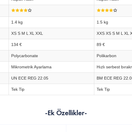
1.4 kg
1.5 kg
XS S M L XL XXL
XXS XS S M L XL 
134 €
89 €
Polycarbonate
Polikarbon
Mikrometrik Ayarlama
Hızlı serbest bıra
UN ECE REG 22.05
BM ECE REG 22.0
Tek Tip
Tek Tip
-Ek Özellikler-