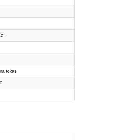
XXL
kma tokası
6