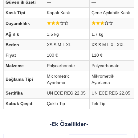
Güvenlik özeti
—
—
Kask Tipi
Kapalı Kask
Çene Açılabilir Kask
Dayanıklılık
Ağırlık
1.5 kg
1.7 kg
Beden
XS S M L XL
XS S M L XL XXL
Fiyat
100 €
110 €
Malzeme
Polycarbonate
Polycarbonate
Micrometric
Mikrometrik
Bağlama Tipi
Ayarlama
Ayarlama
Sertifika
UN ECE REG 22.05
UN ECE REG 22.05
Kabuk Çeşidi
Çoklu Tip
Tek Tip
-Ek Özellikler-